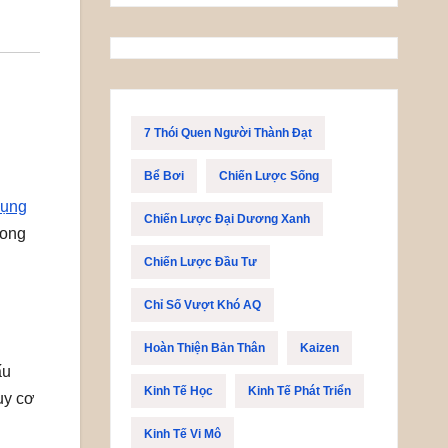
7 Thói Quen Người Thành Đạt
Bể Bơi
Chiến Lược Sống
dụng
Chiến Lược Đại Dương Xanh
rong
Chiến Lược Đầu Tư
Chỉ Số Vượt Khó AQ
Hoàn Thiện Bản Thân
Kaizen
ấu
Kinh Tế Học
Kinh Tế Phát Triển
uy cơ
Kinh Tế Vi Mô