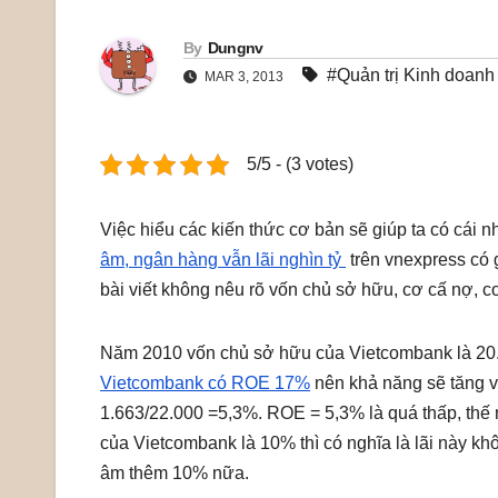
By
Dungnv
#Quản trị Kinh doanh
MAR 3, 2013
5/5 - (3 votes)
Việc hiểu các kiến thức cơ bản sẽ giúp ta có cái n
âm, ngân hàng vẫn lãi nghìn tỷ
trên vnexpress có g
bài viết không nêu rõ vốn chủ sở hữu, cơ cấ nợ, cơ
Năm 2010 vốn chủ sở hữu của Vietcombank là 20.6
Vietcombank có ROE 17%
nên khả năng sẽ tăng 
1.663/22.000 =5,3%. ROE = 5,3% là quá thấp, thế n
của Vietcombank là 10% thì có nghĩa là lãi này 
âm thêm 10% nữa.