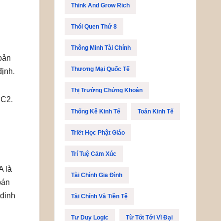
Think And Grow Rich
Thói Quen Thứ 8
Thông Minh Tài Chính
hoản
Thương Mại Quốc Tế
định.
Thị Trường Chứng Khoán
 C2.
Thống Kê Kinh Tế
Toán Kinh Tế
Triết Học Phật Giáo
Trí Tuệ Cảm Xúc
A là
Tài Chính Gia Đình
bán
 định
Tài Chính Và Tiền Tệ
Tư Duy Logic
Từ Tốt Tới Vĩ Đại