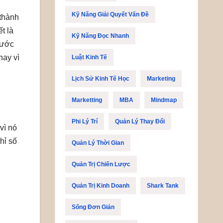
Kỹ Năng Giải Quyết Vấn Đề
 thành
t là
Kỹ Năng Đọc Nhanh
nước
hay vì
Luật Kinh Tế
Lịch Sử Kinh Tế Học
Marketing
Marketting
MBA
Mindmap
Phi Lý Trí
Quản Lý Thay Đổi
vì nó
hỉ số
Quản Lý Thời Gian
i
Quản Trị Chiến Lược
Quản Trị Kinh Doanh
Shark Tank
Sống Đơn Giản