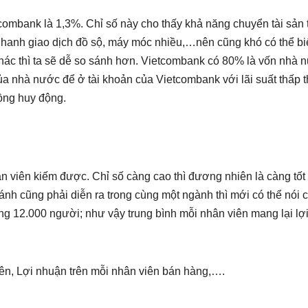
ombank là 1,3%. Chỉ số này cho thấy khả năng chuyển tài sản
nhanh giao dịch đồ sộ, máy móc nhiều,…nên cũng khó có thể biế
hác thì ta sẽ dễ so sánh hơn. Vietcombank có 80% là vốn nhà 
của nhà nước để ở tài khoản của Vietcombank với lãi suất thấp t
đồng huy động.
n viên kiếm được. Chỉ số càng cao thì đương nhiên là càng tốt 
ánh cũng phải diễn ra trong cùng một ngành thì mới có thể nói c
g 12.000 người; như vậy trung bình mỗi nhân viên mang lại lợ
ên, Lợi nhuận trên mỗi nhân viên bán hàng,….