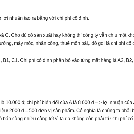
lợi nhuận tạo ra bằng với chi phí cố định.
và C. Cho dù có sản xuất hay không thì công ty vẫn chịu một k
xưởng, máy móc, nhân công, thuế môn bài,..đó gọi là chi phí cố 
 B1, C1. Chi phí cố định phân bổ vào từng mặt hàng là A2, B2,
.
 là 10.000 đ; chi phí biến đổi của A là 8 000 đ – > lợi nhuận của 
riệu/ 2000 đ = 500 đơn vị sản phẩm. Có nghĩa là chúng ta phải 
bán càng nhiều càng tốt vì ta đã không còn phải trừ chi phí cố