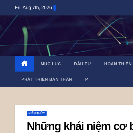
Skip
Fri. Aug 7th, 2026
to
content
MỤC LỤC
ĐẦU TƯ
HOÀN THIỆN
PHÁT TRIỂN BẢN THÂN
P
KIẾN THỨC
Những khái niệm cơ b