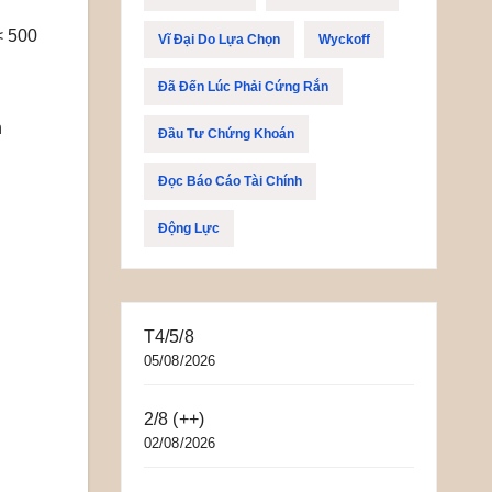
< 500
Vĩ Đại Do Lựa Chọn
Wyckoff
Đã Đến Lúc Phải Cứng Rắn
h
Đầu Tư Chứng Khoán
Đọc Báo Cáo Tài Chính
Động Lực
T4/5/8
05/08/2026
2/8 (++)
02/08/2026