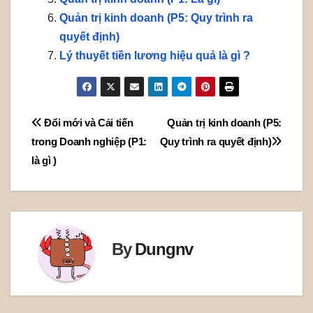
Quản trị kinh doanh (P5: Quy trình ra
quyết định)
Lý thuyết tiền lương hiệu quả là gì ?
Post
Đổi mới và Cải tiến
Quản trị kinh doanh (P5:
trong Doanh nghiệp (P1:
Quy trình ra quyết định)
navigation
là gì )
By
Dungnv