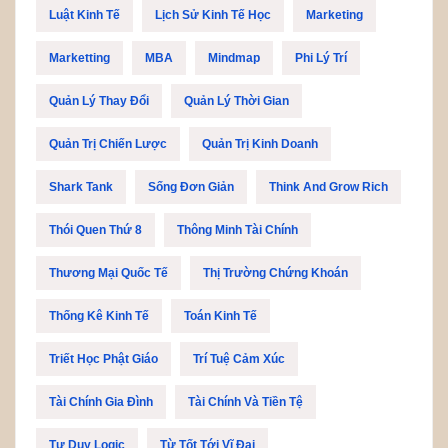
Luật Kinh Tế
Lịch Sử Kinh Tế Học
Marketing
Marketting
MBA
Mindmap
Phi Lý Trí
Quản Lý Thay Đổi
Quản Lý Thời Gian
Quản Trị Chiến Lược
Quản Trị Kinh Doanh
Shark Tank
Sống Đơn Giản
Think And Grow Rich
Thói Quen Thứ 8
Thông Minh Tài Chính
Thương Mại Quốc Tế
Thị Trường Chứng Khoán
Thống Kê Kinh Tế
Toán Kinh Tế
Triết Học Phật Giáo
Trí Tuệ Cảm Xúc
Tài Chính Gia Đình
Tài Chính Và Tiền Tệ
Tư Duy Logic
Từ Tốt Tới Vĩ Đại