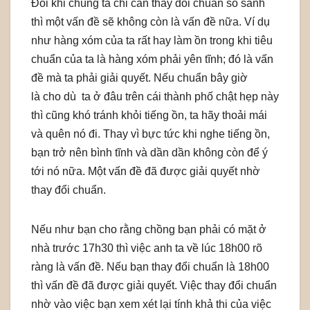
Đôi khi chúng ta chỉ cần thay đổi chuẩn so sánh
thì một vấn đề sẽ không còn là vấn đề nữa. Ví dụ
như hàng xóm của ta rất hay làm ồn trong khi tiêu
chuẩn của ta là hàng xóm phải yên tĩnh; đó là vấn
đề mà ta phải giải quyết. Nếu chuẩn bây giờ
là cho dù ta ở đâu trên cái thành phố chật hẹp này
thì cũng khó tránh khỏi tiếng ồn, ta hãy thoải mái
và quên nó đi. Thay vì bực tức khi nghe tiếng ồn,
bạn trở nên bình tĩnh và dần dần không còn để ý
tới nó nữa. Một vấn đề đã được giải quyết nhờ
thay đổi chuẩn.
Nếu như bạn cho rằng chồng bạn phải có mặt ở
nhà trước 17h30 thì việc anh ta về lúc 18h00 rõ
ràng là vấn đề. Nếu bạn thay đổi chuẩn là 18h00
thì vấn đề đã được giải quyết. Việc thay đổi chuẩn
nhờ vào việc bạn xem xét lại tính khả thi của việc