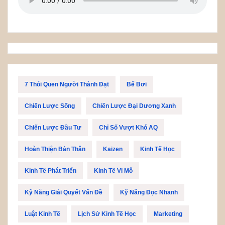
7 Thói Quen Người Thành Đạt
Bể Bơi
Chiến Lược Sống
Chiến Lược Đại Dương Xanh
Chiến Lược Đầu Tư
Chỉ Số Vượt Khó AQ
Hoàn Thiện Bản Thân
Kaizen
Kinh Tế Học
Kinh Tế Phát Triển
Kinh Tế Vi Mô
Kỹ Năng Giải Quyết Vấn Đề
Kỹ Năng Đọc Nhanh
Luật Kinh Tế
Lịch Sử Kinh Tế Học
Marketing