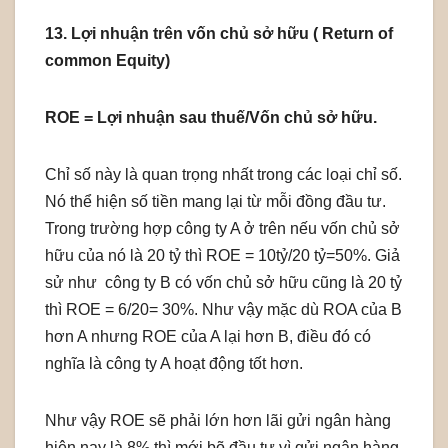
13. Lợi nhuận trên vốn chủ sở hữu ( Return of
common Equity)
ROE = Lợi nhuận sau thuế/Vốn chủ sở hữu.
Chỉ số này là quan trọng nhất trong các loại chỉ số.
Nó thể hiện số tiền mang lại từ mỗi đồng đầu tư.
Trong trường hợp công ty A ở trên nếu vốn chủ sở
hữu của nó là 20 tỷ thì ROE = 10tỷ/20 tỷ=50%. Giả
sử như công ty B có vốn chủ sở hữu cũng là 20 tỷ
thì ROE = 6/20= 30%. Như vậy mặc dù ROA của B
hơn A nhưng ROE của A lại hơn B, điều đó có
nghĩa là công ty A hoạt động tốt hơn.
Như vậy ROE sẽ phải lớn hơn lãi gửi ngân hàng
hiện nay là 8% thì mới bõ đầu tư vì gửi ngân hàng