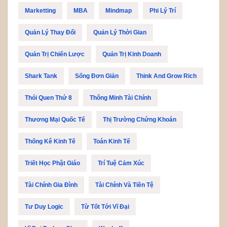
Marketting
MBA
Mindmap
Phi Lý Trí
Quản Lý Thay Đổi
Quản Lý Thời Gian
Quản Trị Chiến Lược
Quản Trị Kinh Doanh
Shark Tank
Sống Đơn Giản
Think And Grow Rich
Thói Quen Thứ 8
Thông Minh Tài Chính
Thương Mại Quốc Tế
Thị Trường Chứng Khoán
Thống Kê Kinh Tế
Toán Kinh Tế
Triết Học Phật Giáo
Trí Tuệ Cảm Xúc
Tài Chính Gia Đình
Tài Chính Và Tiền Tệ
Tư Duy Logic
Từ Tốt Tới Vĩ Đại