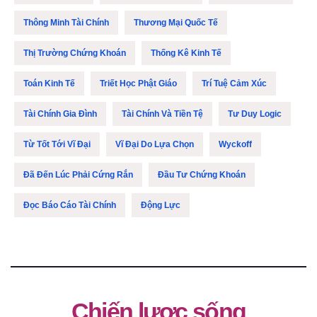
Thông Minh Tài Chính
Thương Mại Quốc Tế
Thị Trường Chứng Khoán
Thống Kê Kinh Tế
Toán Kinh Tế
Triết Học Phật Giáo
Trí Tuệ Cảm Xúc
Tài Chính Gia Đình
Tài Chính Và Tiền Tệ
Tư Duy Logic
Từ Tốt Tới Vĩ Đại
Vĩ Đại Do Lựa Chọn
Wyckoff
Đã Đến Lúc Phải Cứng Rắn
Đầu Tư Chứng Khoán
Đọc Báo Cáo Tài Chính
Động Lực
Chiến lược sống