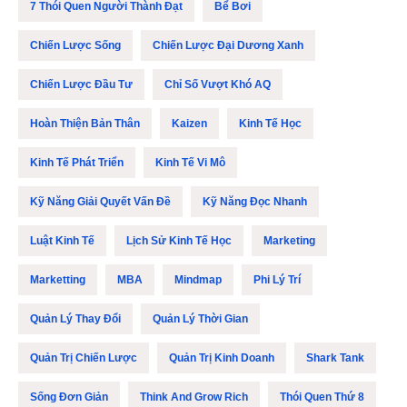
7 Thói Quen Người Thành Đạt
Bể Bơi
Chiến Lược Sống
Chiến Lược Đại Dương Xanh
Chiến Lược Đầu Tư
Chỉ Số Vượt Khó AQ
Hoàn Thiện Bản Thân
Kaizen
Kinh Tế Học
Kinh Tế Phát Triển
Kinh Tế Vi Mô
Kỹ Năng Giải Quyết Vấn Đề
Kỹ Năng Đọc Nhanh
Luật Kinh Tế
Lịch Sử Kinh Tế Học
Marketing
Marketting
MBA
Mindmap
Phi Lý Trí
Quản Lý Thay Đổi
Quản Lý Thời Gian
Quản Trị Chiến Lược
Quản Trị Kinh Doanh
Shark Tank
Sống Đơn Giản
Think And Grow Rich
Thói Quen Thứ 8