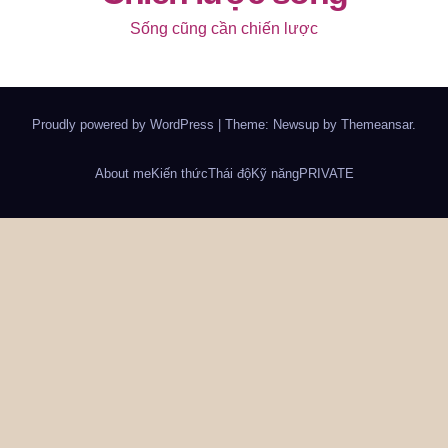
Sống cũng cần chiến lược
Proudly powered by WordPress
|
Theme: Newsup by
Themeansar
.
About me
Kiến thức
Thái độ
Kỹ năng
PRIVATE