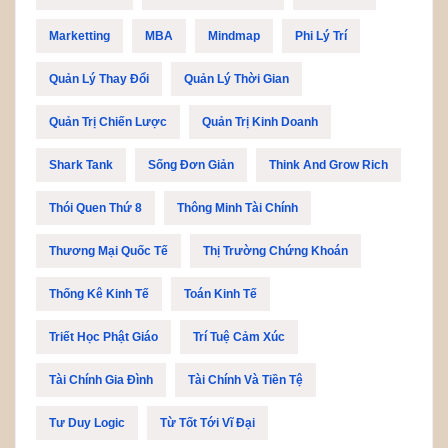
Marketting
MBA
Mindmap
Phi Lý Trí
Quản Lý Thay Đổi
Quản Lý Thời Gian
Quản Trị Chiến Lược
Quản Trị Kinh Doanh
Shark Tank
Sống Đơn Giản
Think And Grow Rich
Thói Quen Thứ 8
Thông Minh Tài Chính
Thương Mại Quốc Tế
Thị Trường Chứng Khoán
Thống Kê Kinh Tế
Toán Kinh Tế
Triết Học Phật Giáo
Trí Tuệ Cảm Xúc
Tài Chính Gia Đình
Tài Chính Và Tiền Tệ
Tư Duy Logic
Từ Tốt Tới Vĩ Đại