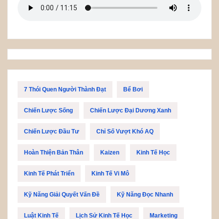
7 Thói Quen Người Thành Đạt
Bể Bơi
Chiến Lược Sống
Chiến Lược Đại Dương Xanh
Chiến Lược Đầu Tư
Chỉ Số Vượt Khó AQ
Hoàn Thiện Bản Thân
Kaizen
Kinh Tế Học
Kinh Tế Phát Triển
Kinh Tế Vi Mô
Kỹ Năng Giải Quyết Vấn Đề
Kỹ Năng Đọc Nhanh
Luật Kinh Tế
Lịch Sử Kinh Tế Học
Marketing