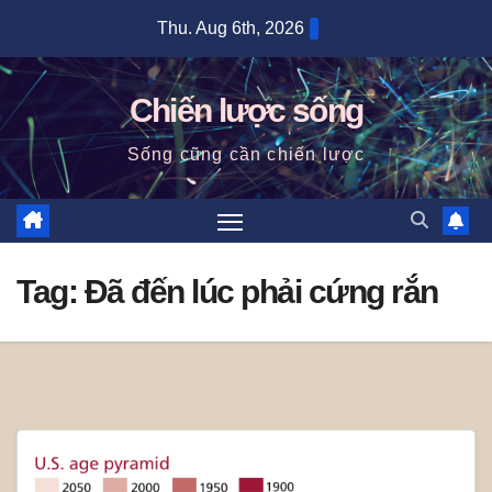
Skip
Thu. Aug 6th, 2026
to
content
Chiến lược sống
Sống cũng cần chiến lược
Tag:
Đã đến lúc phải cứng rắn