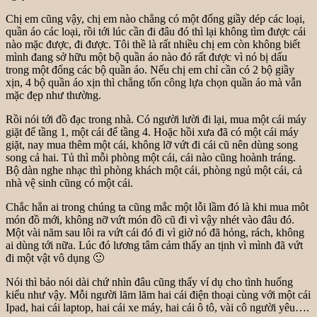
Chị em cũng vậy, chị em nào chẳng có một đống giầy dép các loại,
quần áo các loại, rồi tới lúc cần đi đâu đó thì lại không tìm được cái
nào mặc được, đi được. Tôi thề là rất nhiều chị em còn không biết
mình đang sở hữu một bộ quần áo nào đó rất được vì nó bị dấu
trong một đống các bộ quần áo. Nếu chị em chỉ cần có 2 bộ giầy
xịn, 4 bộ quần áo xịn thì chẳng tốn công lựa chọn quần áo mà vẫn
mặc đẹp như thường.
Rồi nói tới đồ đạc trong nhà. Có người lười đi lại, mua một cái máy
giặt để tầng 1, một cái để tầng 4. Hoặc hồi xưa đã có một cái máy
giặt, nay mua thêm một cái, không lỡ vứt đi cái cũ nên dùng song
song cả hai. Tủ thì mỗi phòng một cái, cái nào cũng hoành tráng.
Bộ dàn nghe nhạc thì phòng khách một cái, phòng ngủ một cái, cả
nhà vệ sinh cũng có một cái.
Chắc hẳn ai trong chúng ta cũng mắc một lỗi lầm đó là khi mua môt
món đồ mới, không nỡ vứt món đồ cũ đi vì vậy nhét vào đâu đó.
Một vài năm sau lôi ra vứt cái đó đi vì giờ nó đã hỏng, rách, không
ai dùng tới nữa. Lúc đó lương tâm cảm thấy an tịnh vì mình đã vứt
đi một vật vô dụng 🙂
Nói thì bảo nói dài chứ nhìn đâu cũng thấy ví dụ cho tình huống
kiểu như vậy. Mỗi người lăm lăm hai cái điện thoại cùng với một cái
Ipad, hai cái laptop, hai cái xe máy, hai cái ô tô, vài cô người yêu….