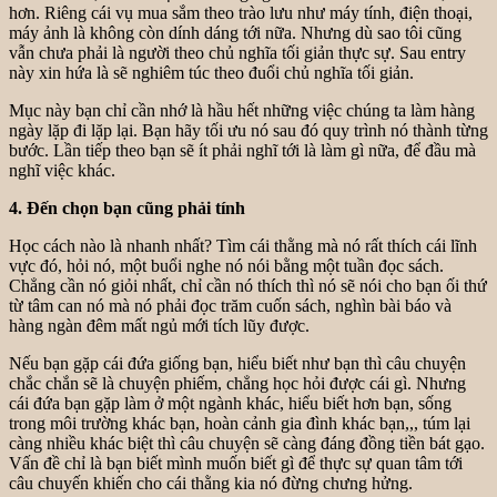
hơn. Riêng cái vụ mua sắm theo trào lưu như máy tính, điện thoại,
máy ảnh là không còn dính dáng tới nữa. Nhưng dù sao tôi cũng
vẫn chưa phải là người theo chủ nghĩa tối giản thực sự. Sau entry
này xin hứa là sẽ nghiêm túc theo đuổi chủ nghĩa tối giản.
Mục này bạn chỉ cần nhớ là hầu hết những việc chúng ta làm hàng
ngày lặp đi lặp lại. Bạn hãy tối ưu nó sau đó quy trình nó thành từng
bước. Lần tiếp theo bạn sẽ ít phải nghĩ tới là làm gì nữa, để đầu mà
nghĩ việc khác.
4. Đến chọn bạn cũng phải tính
Học cách nào là nhanh nhất? Tìm cái thằng mà nó rất thích cái lĩnh
vực đó, hỏi nó, một buổi nghe nó nói bằng một tuần đọc sách.
Chẳng cần nó giỏi nhất, chỉ cần nó thích thì nó sẽ nói cho bạn ối thứ
từ tâm can nó mà nó phải đọc trăm cuốn sách, nghìn bài báo và
hàng ngàn đêm mất ngủ mới tích lũy được.
Nếu bạn gặp cái đứa giống bạn, hiểu biết như bạn thì câu chuyện
chắc chắn sẽ là chuyện phiếm, chẳng học hỏi được cái gì. Nhưng
cái đứa bạn gặp làm ở một ngành khác, hiểu biết hơn bạn, sống
trong môi trường khác bạn, hoàn cảnh gia đình khác bạn,,, túm lại
càng nhiều khác biệt thì câu chuyện sẽ càng đáng đồng tiền bát gạo.
Vấn đề chỉ là bạn biết mình muốn biết gì để thực sự quan tâm tới
câu chuyến khiến cho cái thằng kia nó đừng chưng hửng.