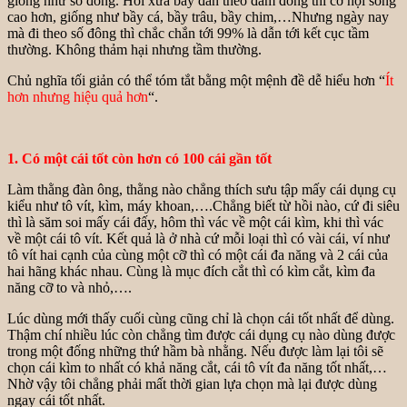
giống như số đông. Hồi xưa bầy đàn theo đám đông thì cơ hội sống
cao hơn, giống như bầy cá, bầy trâu, bầy chim,…Nhưng ngày nay
mà đi theo số đông thì chắc chắn tới 99% là dẫn tới kết cục tầm
thường. Không thảm hại nhưng tầm thường.
Chủ nghĩa tối giản có thể tóm tắt bằng một mệnh đề dễ hiểu hơn “
Ít
hơn nhưng hiệu quả hơn
“.
1. Có một cái tốt còn hơn có 100 cái gần tốt
Làm thằng đàn ông, thằng nào chẳng thích sưu tập mấy cái dụng cụ
kiểu như tô vít, kìm, máy khoan,….Chẳng biết từ hồi nào, cứ đi siêu
thì là săm soi mấy cái đấy, hôm thì vác về một cái kìm, khi thì vác
về một cái tô vít. Kết quả là ở nhà cứ mỗi loại thì có vài cái, ví như
tô vít hai cạnh của cùng một cỡ thì có một cái đa năng và 2 cái của
hai hãng khác nhau. Cùng là mục đích cắt thì có kìm cắt, kìm đa
năng cỡ to và nhỏ,….
Lúc dùng mới thấy cuối cùng cũng chỉ là chọn cái tốt nhất để dùng.
Thậm chí nhiều lúc còn chẳng tìm được cái dụng cụ nào dùng được
trong một đống những thứ hầm bà nhằng. Nếu được làm lại tôi sẽ
chọn cái kìm to nhất có khả năng cắt, cái tô vít đa năng tốt nhất,…
Nhờ vậy tôi chẳng phải mất thời gian lựa chọn mà lại được dùng
ngay cái tốt nhất.