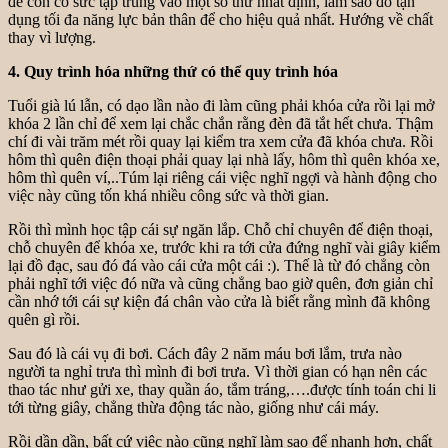
để còn có sức tập trung vào một số thứ nhất định, làm sao đó tận
dụng tối đa năng lực bản thân để cho hiệu quả nhất. Hướng về chất
thay vì lượng.
4. Quy trình hóa những thứ có thể quy trình hóa
Tuổi già lú lẫn, có dạo lần nào đi làm cũng phải khóa cửa rồi lại mở
khóa 2 lần chỉ để xem lại chắc chắn rằng đèn đã tắt hết chưa. Thậm
chí đi vài trăm mét rồi quay lại kiểm tra xem cửa đã khóa chưa. Rồi
hôm thì quên điện thoại phải quay lại nhà lấy, hôm thì quên khóa xe,
hôm thì quên ví,..Túm lại riêng cái việc nghĩ ngợi và hành động cho
việc này cũng tốn khá nhiều công sức và thời gian.
Rồi thì mình học tập cái sự ngăn lắp. Chỗ chỉ chuyên để điện thoại,
chỗ chuyên để khóa xe, trước khi ra tới cửa đứng nghĩ vài giây kiểm
lại đồ đạc, sau đó đá vào cái cửa một cái :). Thế là từ đó chẳng còn
phải nghĩ tới việc đó nữa và cũng chẳng bao giờ quên, đơn giản chỉ
cần nhớ tới cái sự kiện đá chân vào cửa là biết rằng mình đã không
quên gì rồi.
Sau đó là cái vụ đi bơi. Cách đây 2 năm máu bơi lắm, trưa nào
người ta nghỉ trưa thì mình đi bơi trưa. Vì thời gian có hạn nên các
thao tác như gửi xe, thay quần áo, tắm tráng,….được tính toán chi li
tới từng giây, chẳng thừa động tác nào, giống như cái máy.
Rồi dần dần, bất cứ việc nào cũng nghĩ làm sao để nhanh hơn, chất