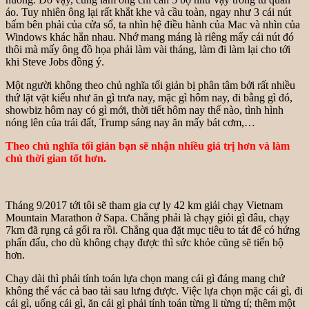
áo. Tuy nhiên ông lại rất khắt khe và cầu toàn, ngay như 3 cái nút
bấm bên phải của cửa sổ, ta nhìn hệ điều hành của Mac và nhìn của
Windows khác hẳn nhau. Nhớ mang máng là riêng mấy cái nút đó
thôi mà mấy ông đồ họa phải làm vài tháng, làm đi làm lại cho tới
khi Steve Jobs đồng ý.
Một người không theo chủ nghĩa tối giản bị phân tâm bởi rất nhiều
thứ lặt vặt kiểu như ăn gì trưa nay, mặc gì hôm nay, đi bằng gì đó,
showbiz hôm nay có gì mới, thời tiết hôm nay thế nào, tình hình
nóng lên của trái đất, Trump sáng nay ăn mấy bát cơm,…
Theo chủ nghĩa tối giản bạn sẽ nhận nhiều giá trị hơn và làm
chủ thời gian tốt hơn.
Tháng 9/2017 tới tôi sẽ tham gia cự ly 42 km giải chạy Vietnam
Mountain Marathon ở Sapa. Chẳng phải là chạy giỏi gì đâu, chạy
7km đã rụng cả gối ra rồi. Chẳng qua đặt mục tiêu to tát để có hứng
phấn đấu, cho dù không chạy được thì sức khỏe cũng sẽ tiến bộ
hơn.
Chạy dài thì phải tính toán lựa chọn mang cái gì đáng mang chứ
không thể vác cả bao tải sau lưng được. Việc lựa chọn mặc cái gì, đi
cái gì, uống cái gì, ăn cái gì phải tính toán từng li từng tí; thêm một