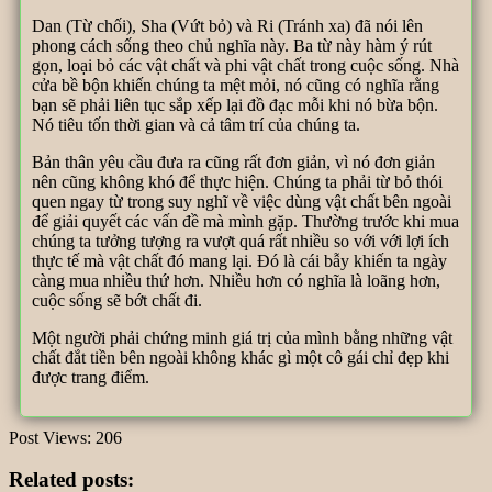
Dan (Từ chối), Sha (Vứt bỏ) và Ri (Tránh xa) đã nói lên
phong cách sống theo chủ nghĩa này. Ba từ này hàm ý rút
gọn, loại bỏ các vật chất và phi vật chất trong cuộc sống. Nhà
cửa bề bộn khiến chúng ta mệt mỏi, nó cũng có nghĩa rằng
bạn sẽ phải liên tục sắp xếp lại đồ đạc mỗi khi nó bừa bộn.
Nó tiêu tốn thời gian và cả tâm trí của chúng ta.
Bản thân yêu cầu đưa ra cũng rất đơn giản, vì nó đơn giản
nên cũng không khó để thực hiện. Chúng ta phải từ bỏ thói
quen ngay từ trong suy nghĩ về việc dùng vật chất bên ngoài
để giải quyết các vấn đề mà mình gặp. Thường trước khi mua
chúng ta tưởng tượng ra vượt quá rất nhiều so với với lợi ích
thực tế mà vật chất đó mang lại. Đó là cái bẫy khiến ta ngày
càng mua nhiều thứ hơn. Nhiều hơn có nghĩa là loãng hơn,
cuộc sống sẽ bớt chất đi.
Một người phải chứng minh giá trị của mình bằng những vật
chất đắt tiền bên ngoài không khác gì một cô gái chỉ đẹp khi
được trang điểm.
Post Views:
206
Related posts: