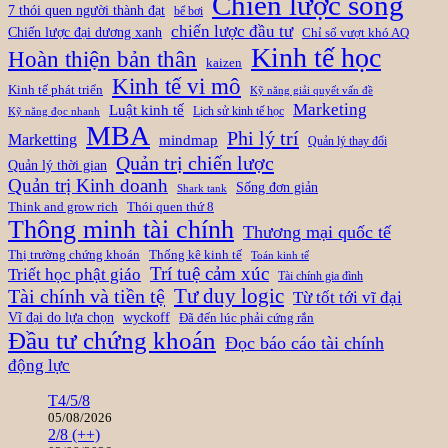
Chiến lược sống
7 thói quen người thành đạt
bể bơi
chiến lược đầu tư
Chiến lược đại dương xanh
Chỉ số vượt khó AQ
Kinh tế học
Hoàn thiện bản thân
kaizen
Kinh tế vi mô
Kinh tế phát triển
Kỹ năng giải quyết vấn đề
Marketing
Luật kinh tế
Lịch sử kinh tế học
Kỹ năng đọc nhanh
MBA
Phi lý trí
Marketting
mindmap
Quản lý thay đổi
Quản trị chiến lược
Quản lý thời gian
Quản trị Kinh doanh
Sống đơn giản
Shark tank
Think and grow rich
Thói quen thứ 8
Thông minh tài chính
Thương mại quốc tế
Thị trường chứng khoán
Thống kê kinh tế
Toán kinh tế
Trí tuệ cảm xúc
Triết học phật giáo
Tài chính gia đình
Tài chính và tiền tệ
Tư duy logic
Từ tốt tới vĩ đại
Vĩ đại do lựa chọn
wyckoff
Đã đến lúc phải cứng rắn
Đầu tư chứng khoán
Đọc báo cáo tài chính
động lực
T4/5/8
05/08/2026
2/8 (++)