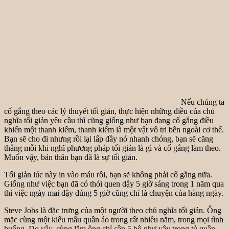
Nếu chúng ta
cố gắng theo các lý thuyết tối giản, thực hiện những điều của chủ
nghĩa tối giản yêu cầu thì cũng giống như bạn đang cố gắng điều
khiển một thanh kiếm, thanh kiếm là một vật vô tri bên ngoài cơ thể.
Bạn sẽ cho đi nhưng rồi lại lấp đầy nó nhanh chóng, bạn sẽ căng
thẳng mỗi khi nghĩ phương pháp tối giản là gì và cố gắng làm theo.
Muốn vậy, bản thân bạn đã là sự tối giản.
Tối giản lúc này in vào máu rồi, bạn sẽ không phải cố gắng nữa.
Giống như việc bạn đã có thói quen dậy 5 giờ sáng trong 1 năm qua
thì việc ngày mai dậy đúng 5 giờ cũng chỉ là chuyện của hàng ngày.
Steve Jobs là đặc trưng của một người theo chủ nghĩa tối giản. Ông
mặc cùng một kiểu mẫu quần áo trong rất nhiều năm, trong mọi tình
huống. Do vậy, cùng lắm ông chỉ cần 5 bộ như vậy trong tủ quần