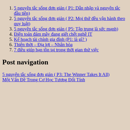
5 nguyên tắc sống đơn giản ( P1: Dẫn nhập và nguyên tắc
đầu tiên)
5 nguyên tắc sống đơn giản ( P2: Mọi thứ đều vận hành theo
quy luật)
5 nguyên tắc sống đơn giản ( P5: Tập trung là sức mạnh)
Điện toán đám mây đang giết chết nghề IT
Kế hoạch tài chính gia đình (P1: là gì? )
Thiên thời – Địa lợi – Nhân hòa
7 điều giúp bạn tồn tại trong thời gian thử việc
Post navigation
5 nguyên tắc sống đơn giản ( P3: The Winner Takes It All)
Một Vấn Đề Trong Cơ Học Tương Đối Tính