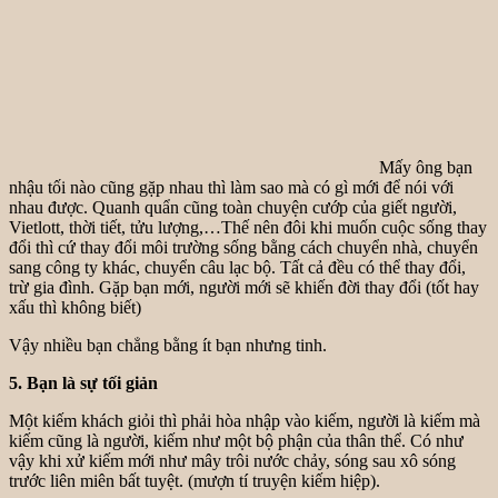
Mấy ông bạn
nhậu tối nào cũng gặp nhau thì làm sao mà có gì mới để nói với
nhau được. Quanh quẩn cũng toàn chuyện cướp của giết người,
Vietlott, thời tiết, tửu lượng,…Thế nên đôi khi muốn cuộc sống thay
đổi thì cứ thay đổi môi trường sống bằng cách chuyển nhà, chuyển
sang công ty khác, chuyển câu lạc bộ. Tất cả đều có thể thay đổi,
trừ gia đình. Gặp bạn mới, người mới sẽ khiến đời thay đổi (tốt hay
xấu thì không biết)
Vậy nhiều bạn chẳng bằng ít bạn nhưng tinh.
5. Bạn là sự tối giản
Một kiếm khách giỏi thì phải hòa nhập vào kiếm, người là kiếm mà
kiếm cũng là người, kiếm như một bộ phận của thân thể. Có như
vậy khi xử kiếm mới như mây trôi nước chảy, sóng sau xô sóng
trước liên miên bất tuyệt. (mượn tí truyện kiếm hiệp).