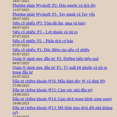
14/07/2025
Phương pháp Wyckoff: P2- Đảo ngược và tích lũy
11/07/2025
Phương pháp Wyckoff: P1- Tay mạnh và Tay yếu
09/07/2025
Siêu cổ phiếu (P5: Tóm tắt tìm, mua và bán)
09/07/2025
Siêu cổ phiếu: P3 – Lợi nhuận và rủi ro
07/07/2025
Siêu cổ phiếu: P2 – Phân tích cơ bản
07/07/2025
Siêu cổ phiếu: P1- Đặc điểm của siêu cổ phiếu
05/07/2025
Quản lý danh mục đầu tư: P2- Đường biên hiệu quả
04/07/2025
Quản lý danh mục đầu tư: P1- Tỷ suất lợi nhuận và rủi ro
trong đầu tư
01/07/2025
Đầu tư chứng khoán (P16: Mẫu hình đáy W và đỉnh M)
27/06/2025
Đầu tư chứng khoán (P15: Cảm xúc nhà đầu tư)
24/06/2025
Đầu tư chứng khoán (P14: Giao dịch trong kênh song song)
19/06/2025
Đầu tư chứng khoán (P13: Mô hình giao dịch đột phá kháng
cự)
17/06/2025