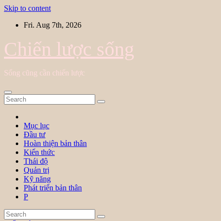
Skip to content
Fri. Aug 7th, 2026
Chiến lược sống
Sống cũng cần chiến lược
Mục lục
Đầu tư
Hoàn thiện bản thân
Kiến thức
Thái độ
Quản trị
Kỹ năng
Phát triển bản thân
P