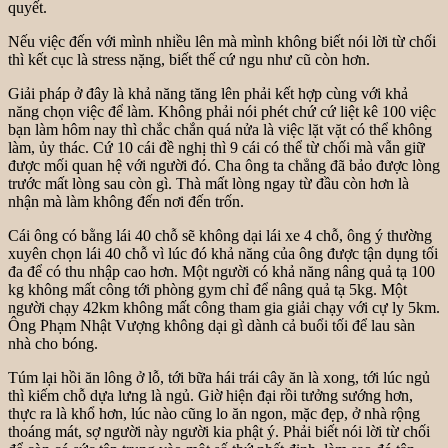
quyết.
Nếu việc đến với mình nhiều lên mà mình không biết nói lời từ chối
thì kết cục là stress nặng, biết thế cứ ngu như cũ còn hơn.
Giải pháp ở đây là khả năng tăng lên phải kết hợp cùng với khả
năng chọn việc để làm. Không phải nói phét chứ cứ liệt kê 100 việc
bạn làm hôm nay thì chắc chắn quá nửa là việc lặt vặt có thể không
làm, ủy thác. Cứ 10 cái đề nghị thì 9 cái có thể từ chối mà vẫn giữ
được mối quan hệ với người đó. Cha ông ta chẳng đã bảo được lòng
trước mất lòng sau còn gì. Thà mất lòng ngay từ đầu còn hơn là
nhận mà làm không đến nơi đến trốn.
Cái ông có bằng lái 40 chỗ sẽ không dại lái xe 4 chỗ, ông ý thường
xuyên chọn lái 40 chỗ vì lúc đó khả năng của ông được tận dụng tối
đa để có thu nhập cao hơn. Một người có khả năng nâng quả tạ 100
kg không mất công tới phòng gym chỉ để nâng quả tạ 5kg. Một
người chạy 42km không mất công tham gia giải chạy với cự ly 5km.
Ông Phạm Nhật Vượng không dại gì dành cả buổi tối để lau sàn
nhà cho bóng.
Túm lại hồi ăn lông ở lỗ, tới bữa hái trái cây ăn là xong, tới lúc ngủ
thì kiếm chỗ dựa lưng là ngủ. Giờ hiện đại rồi tưởng sướng hơn,
thực ra là khổ hơn, lúc nào cũng lo ăn ngon, mặc đẹp, ở nhà rộng
thoáng mát, sợ người này người kia phật ý. Phải biết nói lời từ chối