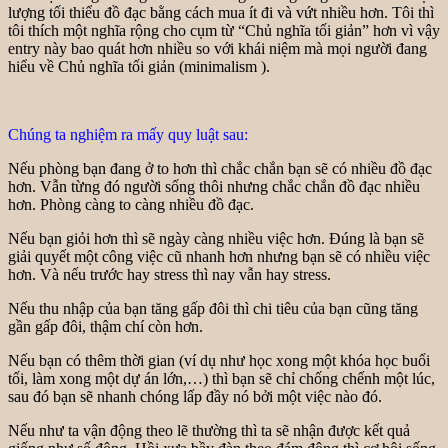
lượng tối thiểu đồ đạc bằng cách mua ít đi và vứt nhiều hơn. Tôi thì
tôi thích một nghĩa rộng cho cụm từ “Chủ nghĩa tối giản” hơn vì vậy
entry này bao quát hơn nhiều so với khái niệm mà mọi người đang
hiểu về Chủ nghĩa tối giản (minimalism ).
Chúng ta nghiệm ra mấy quy luật sau:
Nếu phòng bạn đang ở to hơn thì chắc chắn bạn sẽ có nhiều đồ đạc
hơn. Vẫn từng đó người sống thôi nhưng chắc chắn đồ đạc nhiều
hơn. Phòng càng to càng nhiều đồ đạc.
Nếu bạn giỏi hơn thì sẽ ngày càng nhiều việc hơn. Đúng là bạn sẽ
giải quyết một công việc cũ nhanh hơn nhưng bạn sẽ có nhiều việc
hơn. Và nếu trước hay stress thì nay vẫn hay stress.
Nếu thu nhập của bạn tăng gấp đôi thì chi tiêu của bạn cũng tăng
gần gấp đôi, thậm chí còn hơn.
Nếu bạn có thêm thời gian (ví dụ như học xong một khóa học buổi
tối, làm xong một dự án lớn,…) thì bạn sẽ chỉ chống chếnh một lúc,
sau đó bạn sẽ nhanh chóng lấp đầy nó bởi một việc nào đó.
Nếu như ta vận động theo lẽ thường thì ta sẽ nhận được kết quả