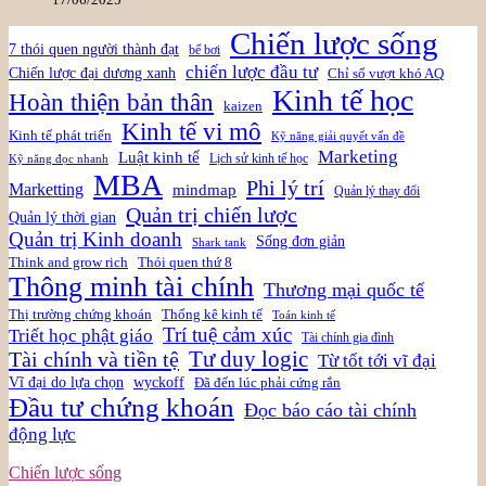
Chiến lược sống
7 thói quen người thành đạt
bể bơi
chiến lược đầu tư
Chiến lược đại dương xanh
Chỉ số vượt khó AQ
Kinh tế học
Hoàn thiện bản thân
kaizen
Kinh tế vi mô
Kinh tế phát triển
Kỹ năng giải quyết vấn đề
Marketing
Luật kinh tế
Lịch sử kinh tế học
Kỹ năng đọc nhanh
MBA
Phi lý trí
Marketting
mindmap
Quản lý thay đổi
Quản trị chiến lược
Quản lý thời gian
Quản trị Kinh doanh
Sống đơn giản
Shark tank
Think and grow rich
Thói quen thứ 8
Thông minh tài chính
Thương mại quốc tế
Thị trường chứng khoán
Thống kê kinh tế
Toán kinh tế
Trí tuệ cảm xúc
Triết học phật giáo
Tài chính gia đình
Tài chính và tiền tệ
Tư duy logic
Từ tốt tới vĩ đại
Vĩ đại do lựa chọn
wyckoff
Đã đến lúc phải cứng rắn
Đầu tư chứng khoán
Đọc báo cáo tài chính
động lực
Chiến lược sống