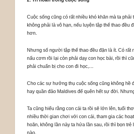
Cuộc sống cũng có rất nhiều khó khăn mà ta phải t
không phải là vô hạn, nếu luyện tập thể thao đều đặ
hơn.
Nhưng số người tập thể thao đều đặn là ít. Có rất 
nấu cơm rồi lại còn phải dạy con học bài, rồi thì 
phải chuẩn bị cho con đi học,…
Cho các sự hưởng thụ cuộc sống cũng không hề đơ
hay quần đảo Maldives để quên hết sự đời. Nhưng t
Ta cũng hiểu rằng con cái ta rồi sẽ lớn lên, tuổi t
nhiều thời gian chơi với con cái, tham gia các hoạ
hoãn, không lần này ta hứa lần sau, rồi thì bọn tr
nào.