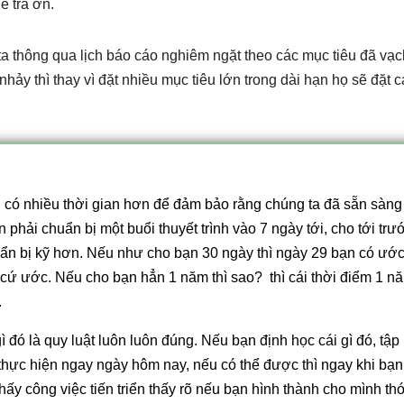
ể trả ơn.
ta thông qua lịch báo cáo nghiêm ngặt theo các mục tiêu đã vạc
hảy thì thay vì đặt nhiều mục tiêu lớn trong dài hạn họ sẽ đặt c
n có nhiều thời gian hơn để đảm bảo rằng chúng ta đã sẵn sàng
 phải chuẩn bị một buổi thuyết trình vào 7 ngày tới, cho tới trư
uẩn bị kỹ hơn. Nếu như cho bạn 30 ngày thì ngày 29 bạn có ướ
n cứ ước. Nếu cho bạn hẳn 1 năm thì sao? thì cái thời điểm 1 n
.
 đó là quy luật luôn luôn đúng. Nếu bạn định học cái gì đó, tập
 thực hiện ngay ngày hôm nay, nếu có thể được thì ngay khi bạn
thấy công việc tiến triển thấy rõ nếu bạn hình thành cho mình thó