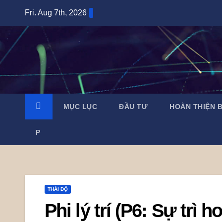
Skip
Fri. Aug 7th, 2026
to
content
MỤC LỤC
ĐẦU TƯ
HOÀN THIỆN 
P
THÁI ĐỘ
Phi lý trí (P6: Sự trì h