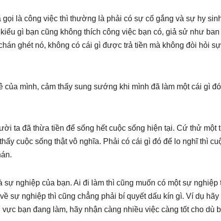
 gọi là công việc thì thường là phải có sự cố gắng và sự hy sin
 kiểu gì bạn cũng không thích công việc bạn có, giả sử như ban
chán ghét nó, không có cái gì được trả tiền mà không đòi hỏi sự
mê của mình, cảm thấy sung sướng khi mình đã làm một cái gì đ
ời ta đã thừa tiền để sống hết cuộc sống hiện tại. Cứ thử một 
ấy cuộc sống thật vô nghĩa. Phải có cái gì đó để lo nghĩ thì cu
hán.
 là sự nghiệp của bạn. Ai đi làm thì cũng muốn có một sự nghiệp
ề sự nghiệp thì cũng chẳng phải bí quyết dấu kín gì. Ví dụ hãy
ĩnh vực bạn đang làm, hãy nhận càng nhiều việc càng tốt cho dù 