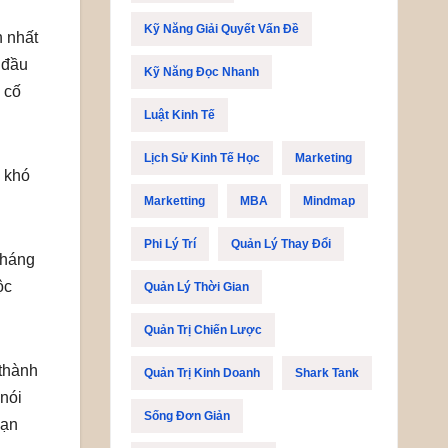
Kỹ Năng Giải Quyết Vấn Đề
h nhất
 đầu
Kỹ Năng Đọc Nhanh
 cố
Luật Kinh Tế
Lịch Sử Kinh Tế Học
Marketing
ó khó
Marketting
MBA
Mindmap
Phi Lý Trí
Quản Lý Thay Đổi
tháng
ộc
Quản Lý Thời Gian
Quản Trị Chiến Lược
 thành
Quản Trị Kinh Doanh
Shark Tank
 nói
Sống Đơn Giản
bạn