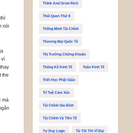
Think And Grow Rich
Thói Quen Thứ 8
thì
n nói
Thông Minh Tài Chính
Thương Mại Quốc Tế
ta
Thị Trường Chứng Khoán
 vì
 thay
Thống Kê Kinh Tế
Toán Kinh Tế
t the
Triết Học Phật Giáo
Trí Tuệ Cảm Xúc
ạc mà
Tài Chính Gia Đình
 ngắn
Tài Chính Và Tiền Tệ
Tư Duy Logic
Từ Tốt Tới Vĩ Đại