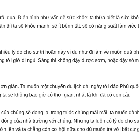
rải qua. Điển hình như vấn đề sức khỏe; ta thừa biết là sức kh
n thì ta sẽ khỏe mạnh, sẽ ít bệnh tật, sẽ có năng suất làm việc t
nhiều lý do cho sự trì hoãn này ví dụ như đi làm về muộn quá ph
cũng tới giờ đi ngủ. Sáng thì không dậy được sớm, hoặc dậy sớm 
n giản. Ta muốn một chuyến du lịch dài ngày tới đảo Phú quố
a sẽ không bao giờ có thời gian, nhất là khi đã có con cái.
hơ của chúng sẽ đọng lại trong trí óc chúng mãi mãi, ta muốn dàn
t động của nhà trường với chúng. Nhưng ta luôn có lý do cho sự 
ẻ lớn lên và ta chẳng còn cơ hội nữa cho dù muốn trả với bất cứ 