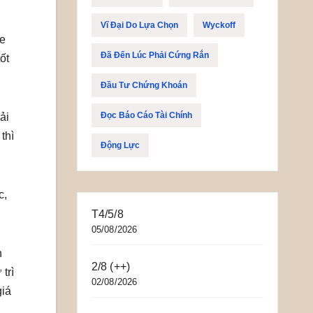
Vĩ Đại Do Lựa Chọn
Wyckoff
ỏe
Đã Đến Lúc Phải Cứng Rắn
ốt
Đầu Tư Chứng Khoán
Đọc Báo Cáo Tài Chính
ải
thì
Động Lực
c,
T4/5/8
05/08/2026
h
2/8 (++)
trì
02/08/2026
giá