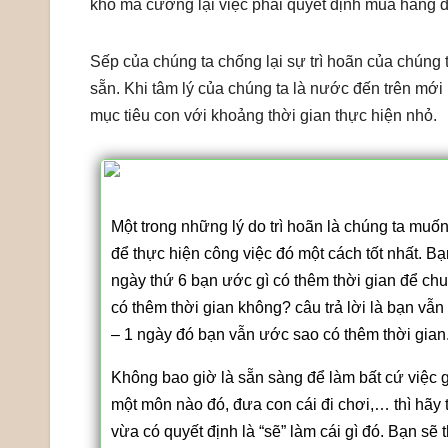
khó mà cưỡng lại việc phải quyết định mua hàng đ
Sếp của chúng ta chống lại sự trì hoãn của chúng 
sẵn. Khi tâm lý của chúng ta là nước đến trên mới n
mục tiêu con với khoảng thời gian thực hiện nhỏ.
Có bao giờ chúng ta chuẩn bị được đủ?
Một trong những lý do trì hoãn là chúng ta muố
để thực hiện công việc đó một cách tốt nhất. Bạn
ngày thứ 6 bạn ước gì có thêm thời gian để ch
có thêm thời gian không? câu trả lời là bạn vẫ
– 1 ngày đó bạn vẫn ước sao có thêm thời gian
Không bao giờ là sẵn sàng để làm bất cứ việc gì
một môn nào đó, đưa con cái đi chơi,… thì hãy
vừa có quyết định là “sẽ” làm cái gì đó. Bạn sẽ 