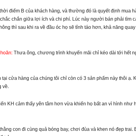
ng thời điểm B của khách hàng, và thường đó là quyết định mua h
chắc chắn giữa lợi ích và chi phí. Lúc này người bán phải tìm 
ông thì sau khi ra về đầu óc họ sẽ tỉnh táo hơn, khả năng quay 
 hoãn:
Thưa ông, chương trình khuyến mãi chỉ kéo dài tới hết n
tại cửa hàng của chúng tôi chỉ còn có 3 sản phẩm này thôi ạ. 
g về.
ến KH cảm thấy yên tâm hơn vừa khiến họ bất an vì hình như 
thằng con đi cùng quả bóng bay, chơi đùa và khen nó đẹp trai.