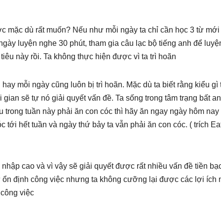
c mặc dù rất muốn? Nếu như mỗi ngày ta chỉ cần học 3 từ mới 
ngày luyện nghe 30 phút, tham gia câu lạc bộ tiếng anh để luyệ
tiêu này rồi. Ta không thực hiện được vì ta trì hoãn
hay mỗi ngày cũng luôn bị trì hoãn. Mặc dù ta biết rằng kiểu gì 
gian sẽ tự nó giải quyết vấn đề. Ta sống trong tâm trạng bất an
ếu trong tuần này phải ăn con cóc thì hãy ăn ngay ngày hôm nay
 tới hết tuần và ngày thứ bảy ta vẫn phải ăn con cóc. ( trích Ea
 nhập cao và vì vậy sẽ giải quyết được rất nhiều vấn đề tiền b
ự ổn định công việc nhưng ta không cưỡng lại được các lợi ích
g công việc