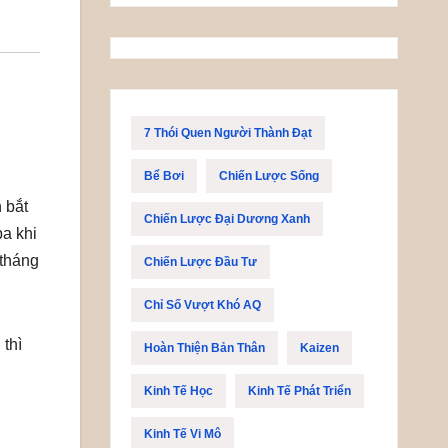
7 Thói Quen Người Thành Đạt
Bể Bơi
Chiến Lược Sống
 bắt
Chiến Lược Đại Dương Xanh
ba khi
 tháng
Chiến Lược Đầu Tư
Chỉ Số Vượt Khó AQ
 thì
Hoàn Thiện Bản Thân
Kaizen
Kinh Tế Học
Kinh Tế Phát Triển
Kinh Tế Vi Mô