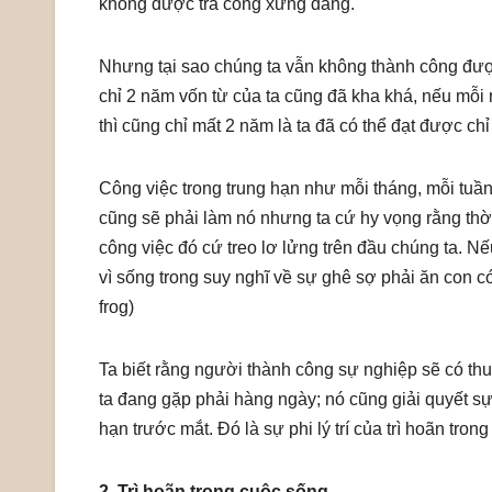
không được trả công xứng đáng.
Nhưng tại sao chúng ta vẫn không thành công đượ
chỉ 2 năm vốn từ của ta cũng đã kha khá, nếu mỗi 
thì cũng chỉ mất 2 năm là ta đã có thể đạt được chỉ 
Công việc trong trung hạn như mỗi tháng, mỗi tuần 
cũng sẽ phải làm nó nhưng ta cứ hy vọng rằng thời 
công việc đó cứ treo lơ lửng trên đầu chúng ta. N
vì sống trong suy nghĩ về sự ghê sợ phải ăn con cóc
frog)
Ta biết rằng người thành công sự nghiệp sẽ có thu
ta đang gặp phải hàng ngày; nó cũng giải quyết s
hạn trước mắt. Đó là sự phi lý trí của trì hoãn tron
2. Trì hoãn trong cuộc sống