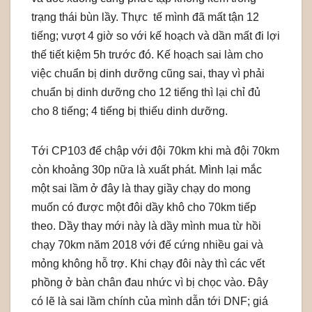
trạng thái bùn lầy. Thực tế mình đã mất tận 12
tiếng; vượt 4 giờ so với kế hoạch và dần mất đi lợi
thế tiết kiệm 5h trước đó. Kế hoạch sai làm cho
việc chuẩn bị dinh dưỡng cũng sai, thay vì phải
chuẩn bị dinh dưỡng cho 12 tiếng thì lại chỉ đủ
cho 8 tiếng; 4 tiếng bị thiếu dinh dưỡng.
Tới CP103 để chập với đội 70km khi mà đội 70km
còn khoảng 30p nữa là xuất phát. Mình lại mắc
một sai lầm ở đây là thay giầy chạy do mong
muốn có được một đôi dầy khô cho 70km tiếp
theo. Dầy thay mới này là dầy mình mua từ hồi
chạy 70km năm 2018 với đế cứng nhiều gai và
mỏng không hỗ trợ. Khi chạy đôi này thì các vết
phồng ở bàn chân đau nhức vì bị chọc vào. Đây
có lẽ là sai lầm chính của mình dẫn tới DNF; giá