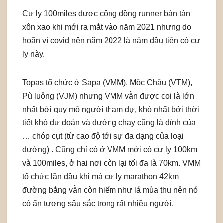
Cự ly 100miles được cộng đồng runner bàn tán
xôn xao khi mới ra mắt vào năm 2021 nhưng do
hoãn vì covid nên năm 2022 là năm đầu tiên có cự
ly này.
Topas tổ chức ở Sapa (VMM), Mộc Châu (VTM),
Pù luông (VJM) nhưng VMM vẫn được coi là lớn
nhất bởi quy mô người tham dự, khó nhất bởi thời
tiết khó dự đoán và đường chạy cũng là đỉnh của
… chóp cụt (từ cao độ tới sự đa dạng của loại
đường) . Cũng chỉ có ở VMM mới có cự ly 100km
và 100miles, ở hai nơi còn lại tối đa là 70km. VMM
tổ chức lần đầu khi mà cự ly marathon 42km
đường bằng vẫn còn hiếm như lá mùa thu nên nó
có ấn tượng sâu sắc trong rất nhiều người.