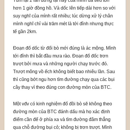
Túm lại 2 lần dừng lại này của mình đã tiêu tốn
hơn 1 giờ đồng hồ. Và dốc lên tiếp dài hơn so với
suy nghĩ của mình rất nhiều; lúc dừng xử lý chân
mình nghĩ chỉ vài trăm mét là tới đỉnh nhưng thực
tế gần 2km.
Đoạn đổ dốc từ đổi bò mới đúng là ác mộng. Mình
tới đỉnh thì bắt đầu mưa rào. Đoạn đổ đốc trơn
trượt bởi mưa và những người chạy trước đó.
Trượt mông vồ ếch không biết bao nhiêu lần. Sau
thì cũng bớt ngu hơn tìm đường chạy qua các bụi
cây thay vì theo đúng con đường mòn của BTC.
Một vđv có kinh nghiệm đổ đồi bò sẽ không theo
đường mòn của BTC đánh dấu mà họ xác định
điểm cần đế ở phía xa và tìm đường đâm thẳng
qua chỗ đường bụi cỏ; không bị trơn trượt. Mình