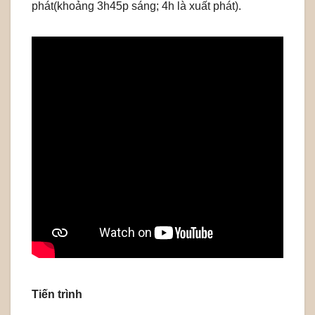
phát(khoảng 3h45p sáng; 4h là xuất phát).
Tiến trình