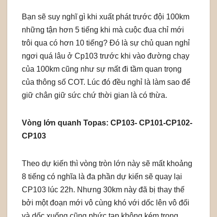
Bạn sẽ suy nghĩ gì khi xuất phát trước đội 100km
những tận hơn 5 tiếng khi mà cuộc đua chỉ mới
trôi qua có hơn 10 tiếng? Đó là sự chủ quan nghỉ
ngơi quá lâu ở Cp103 trước khi vào đường chạy
của 100km cũng như sự mất đi tầm quan trọng
của thông số COT. Lúc đó đều nghỉ là làm sao để
giữ chân giữ sức chứ thời gian là có thừa.
Vòng lớn quanh Topas: CP103- CP101-CP102-
CP103
Theo dự kiến thì vòng tròn lớn này sẽ mất khoảng
8 tiếng có nghĩa là đa phần dự kiến sẽ quay lại
CP103 lúc 22h. Nhưng 30km này đã bị thay thế
bởi một đoạn mới vô cùng khó với dốc lên vô đối
và dốc xuống cũng phức tạp không kém trong