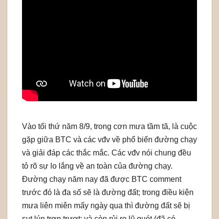
Vào tối thứ năm 8/9, trong cơn mưa tầm tã, là cuộc
gặp giữa BTC và các vđv về phổ biến đường chạy
và giải đáp các thắc mắc. Các vđv nói chung đều
tỏ rõ sự lo lắng về an toàn của đường chạy.
Đường chạy năm nay đã được BTC comment
trước đó là đa số sẽ là đường đất; trong điều kiện
mưa liên miên mấy ngày qua thì đường đất sẽ bị
sụt lún trơn trượt; và còn rủi ro lũ quét (đã có