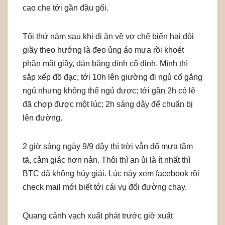
cao che tới gần đầu gối.
Tối thứ năm sau khi đi ăn về vợ chế biến hai đôi
giầy theo hướng là đeo ủng áo mưa rồi khoét
phần mặt giầy, dán băng dính cố định. Mình thì
sắp xếp đồ đạc; tới 10h lên giường đi ngủ cố gắng
ngủ nhưng không thể ngủ được; tới gần 2h có lẽ
đã chợp được một lúc; 2h sáng dậy để chuẩn bị
lên đường.
2 giờ sáng ngày 9/9 dậy thì trời vẫn đổ mưa tầm
tã, cảm giác hơn nản. Thôi thì an ủi là ít nhất thì
BTC đã không hủy giải. Lúc này xem facebook rồi
check mail mới biết tới cái vụ đổi đường chạy.
Quang cảnh vạch xuất phát trước giờ xuất