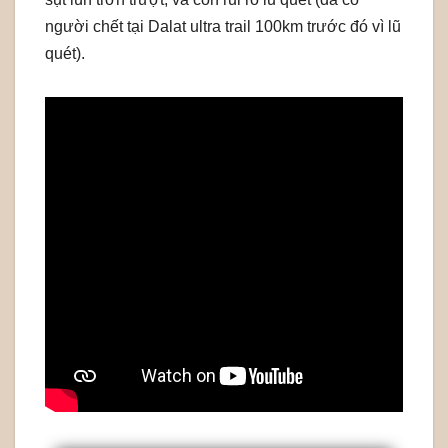
người chết tại Dalat ultra trail 100km trước đó vì lũ
quét).