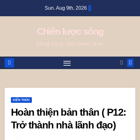
Skip
Sun. Aug 9th, 2026
to
content
Chiến lược sống
Sống cũng cần chiến lược
KIẾN THỨC
Hoàn thiện bản thân ( P12:
Trở thành nhà lãnh đạo)