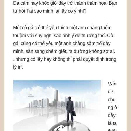
Đa cảm hay khóc giờ đây trở thành thảm họa. Bạn
tự hỏi Tại sao mình lại lấy cô ý nhỉ?
Một cô gái có thể yêu thích một anh chàng luộm
thuộm với suy nghĩ sao anh ý dễ thương thế. Cô
gái cũng có thể yêu một anh chàng săm trổ đầy
mình, sẵn sàng chém giết, ra đường không sợ ai.
..nhưng có lấy hay không thì phải quyết định trong
lý trí.
Vấn
đề
chu
ng ở
đây
là ta