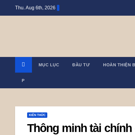
Skip
Thu. Aug 6th, 2026
to
content
MỤC LỤC
ĐẦU TƯ
HOÀN THIỆN 
P
KIẾN THỨC
Thông minh tài chính 