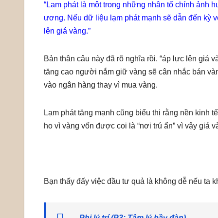
“Lạm phát là một trong những nhân tố chính ảnh h
ương. Nếu dữ liệu lạm phát mạnh sẽ dẫn đến kỳ vọn
lên giá vàng.”
Bản thân câu này đã rõ nghĩa rồi. “áp lực lên giá v
tăng cao người nắm giữ vàng sẽ cân nhắc bán vàng 
vào ngân hàng thay vì mua vàng.
Lạm phát tăng mạnh cũng biểu thị rằng nền kinh tế 
ho vì vàng vốn được coi là “nơi trú ẩn” vì vậy giá 
Bạn thấy đấy việc đầu tư quả là không dễ nếu ta kh
Phi lý trí (P3: Tâm lý bầy đàn)