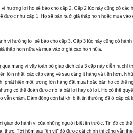
 vi hưởng lợi họ sẽ báo cho cấp 2. Cấp 2 lúc này cũng có các 
thể được như cấp 1. Họ sẽ bán ra ở giá thấp hơn hoặc mua vào 
h vi hưởng lợi sẽ báo cho cấp 3. Cấp 3 lúc này cũng có hành 
giá thấp hơn nữa và mua vào ở giá cao hơn nữa.
 qua mạng vì vậy toàn bộ giao dịch của 3 cấp này diễn ra chỉ t
iền lớn nhất; các cấp càng về sau càng ít hàng và tiền hơn. Nh
khi phát hiện một lượng lớn hàng đặt mua hoặc bán họ có thể ng
 nhưng có thể đoán được nó là bất lợi hay có lợi. Họ có thể quyế
họ vẫn chậm. Đám đông còn lại khi biết tin thường đã ở cấp cả 
i gian do hành vi của những người biết tin trước. Tin đó có thể 
i thực. Tới hôm sau “tin vịt” đó được cải chính thì cũng vẫn the