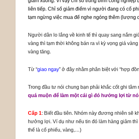
giảm xuống. Vì vậy chỉ số trung bình công nghiệ
liên tiếp. Chỉ số giảm điểm vì người đang có cổ 
tạm ngừng việc mua để nghe ngóng thêm (lượng cầ
Người dân lo lắng về kinh tế thì quay sang nắm 
vàng thì tạm thời không bán ra vì kỳ vọng giá vàn
vàng tăng.
Từ “
giao ngay
” ở đây nhằm phân biệt với “hợp đồn
Trong đầu tư nói chung bạn phải khắc cốt ghi tâm
quá muộn để làm một cái gì đó hưởng lợi từ nó
Cấp 1
: Biết đầu tiên. Nhóm này đương nhiên sẽ 
hưởng lợi. Ví dụ như nếu tin đó làm hàng giảm thì 
thể là cổ phiếu, vàng,…)