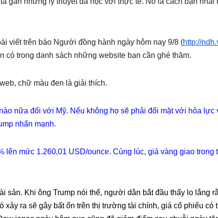
 ta gắn những lý thuyết đã học với thực tế. Nó là cách bạn nhai 
 bài viết trên báo Người đồng hành ngày hôm nay 9/8 (
http://ndh
 nên có trong danh sách những website bạn cần ghé thăm.
web, chữ màu đen là giải thích.
 nào nữa đối với Mỹ. Nếu không họ sẽ phải đối mặt với hỏa lực
Trump nhấn mạnh.
21% lên mức 1.260,01 USD/ounce. Cùng lúc, giá vàng giao trong 
tài sản. Khi ông Trump nói thế, người dân bắt đầu thấy lo lắng r
ó xảy ra sẽ gây bất ổn trên thị trường tài chính, giá cổ phiếu có 