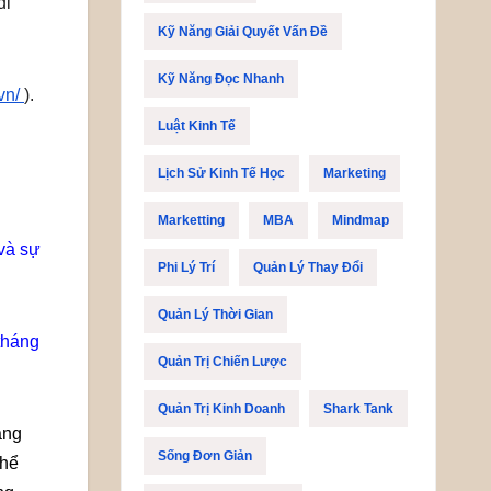
đi
Kỹ Năng Giải Quyết Vấn Đề
Kỹ Năng Đọc Nhanh
.vn/
).
Luật Kinh Tế
Lịch Sử Kinh Tế Học
Marketing
Marketting
MBA
Mindmap
 và sự
Phi Lý Trí
Quản Lý Thay Đổi
Quản Lý Thời Gian
tháng
Quản Trị Chiến Lược
Quản Trị Kinh Doanh
Shark Tank
ằng
Sống Đơn Giản
thể