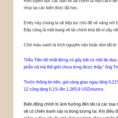
Rèn luyện đọc các bản tin tài chính là một cách để
nhai lại các kiến thức đã học.
Entry này chúng ta sẽ tiếp tục chủ để về vàng với
Đây cũng là một trang về tài chính khá tốt vì vậy
Chữ màu xanh là trích nguyên văn hoặc tóm tắt từ 
Triều Tiên tốt nhất đừng có gây bất cứ mối đe dọa
phẫn nộ mà thế giới chưa từng được thấy.” ông 
Trước thông tin trên, giá vàng giao ngay tăng 0,
12 cũng tăng 0,1% lên 1.265,9 USD/ounce.
Biến động chính trị ảnh hưởng đến tất cả các loại 
sẽ có chiến tranh xảy ra trong tương lai. Khi điều đ