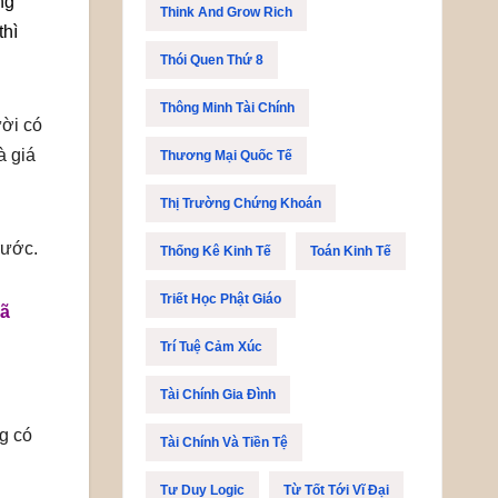
ng
Think And Grow Rich
thì
Thói Quen Thứ 8
Thông Minh Tài Chính
ười có
à giá
Thương Mại Quốc Tế
Thị Trường Chứng Khoán
rước.
Thống Kê Kinh Tế
Toán Kinh Tế
Triết Học Phật Giáo
đã
Trí Tuệ Cảm Xúc
Tài Chính Gia Đình
ng có
Tài Chính Và Tiền Tệ
Tư Duy Logic
Từ Tốt Tới Vĩ Đại