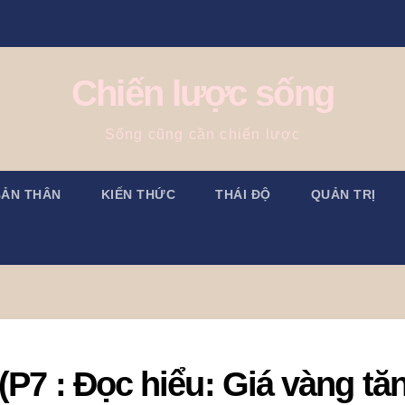
Chiến lược sống
Sống cũng cần chiến lược
BẢN THÂN
KIẾN THỨC
THÁI ĐỘ
QUẢN TRỊ
(P7 : Đọc hiểu: Giá vàng tă