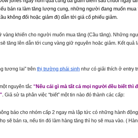
p Dow jones ngày hôm qua cũng đã giảm điểm sau chuỗi ngày tă
phiếu bán ra làm tăng lượng cung, những người đang muốn mua 
u không đổi hoặc giảm đi) dẫn tới giá cổ phiếu giảm.
giữ vàng khiến cho người muốn mua tăng (Cầu tăng). Những ng
g sẽ tăng lên dẫn tới cung vàng giữ nguyên hoặc giảm. Kết quả l
g tương lai” trên
thị trường phái sinh
như có giải thích ở entry t
 một nguyên tắc
“Nếu cái gì mà tất cả mọi người đều biết thì 
”
. Giả sử ta phân việc “biết” một tin nào đó thành các cấp:
không báo cho nhóm cấp 2 ngay mà lập tức có những hành động
họ sẽ bán ra, nếu tin đó làm hàng tăng thì họ sẽ mua vào. ( Hà