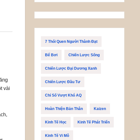
7 Thói Quen Người Thành Đạt
Bể Bơi
Chiến Lược Sống
Chiến Lược Đại Dương Xanh
tăng
Chiến Lược Đầu Tư
t vài
Chỉ Số Vượt Khó AQ
Hoàn Thiện Bản Thân
Kaizen
ách,
Kinh Tế Học
Kinh Tế Phát Triển
Kinh Tế Vi Mô