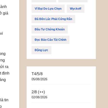
hành
Vĩ Đại Do Lựa Chọn
Wyckoff
ở giá
Đã Đến Lúc Phải Cứng Rắn
Đầu Tư Chứng Khoán
vi
Đọc Báo Cáo Tài Chính
Động Lực
rong
ững
ửi ra
t định
T4/5/8
05/08/2026
làng
2/8 (++)
02/08/2026
là tin
o