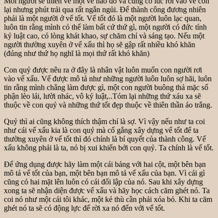
Mỗi người sẽ thiên về một vế nào đó và cũng có lúc rơi vào vế còn
lại nhưng phút trải qua rất ngắn ngủi. Để thành công đương nhiên
phải là một người ở vế tốt. Vế tốt đó là một người luôn lạc quan,
luôn tin rằng mình có thể làm bất cứ thứ gì, một người có đức tính
kỷ luật cao, có lòng khát khao, sự chăm chỉ và sáng tạo. Nếu một
người thường xuyên ở vế xấu thì họ sẽ gập rất nhiều khó khăn
(đúng như thứ họ nghĩ là mọi thứ rất khó khăn)
Con quỷ được nêu ra ở đây là nhân vật luôn muốn con người rơi
vào vế xấu. Vế được mô tả như những người luôn luôn sợ hãi, luôn
tin rằng mình chẳng làm được gì, một con người buông thả mặc số
phận lèo lái, lười nhác, vô kỷ luật,..Tóm lại những thứ xáu xa sẽ
thuộc về con quỷ và những thứ tốt đẹp thuộc về thiên thần áo trắng.
Quỷ thì ai cũng không thích thậm chí là sợ. Vì vậy nếu như ta coi
như cái vế xấu kia là con quỷ mà cố gắng xây dựng vế tốt để ta
thường xuyên ở vế tốt thì đó chính là bí quyết của thành công. Vế
xấu không phải là ta, nó bị xui khiến bởi con quỷ. Ta chính là vế tốt.
Để ứng dụng được hãy làm một cái bảng với hai cột, một bên bạn
mô tả vế tốt của bạn, một bên bạn mô tả vế xấu của bạn. Vì cái gì
cũng có hai mặt lên luôn có cái đối lập của nó. Sau khi xây dựng
xong ta sẽ nhận diện được vế xấu và hãy học cách căm ghét nó. Ta
coi nó như một cái tôi khác, một kẻ thù cần phải xóa bỏ. Khi ta căm
ghét nó ta sẽ có động lực để rời xa nó đến với vế tốt.