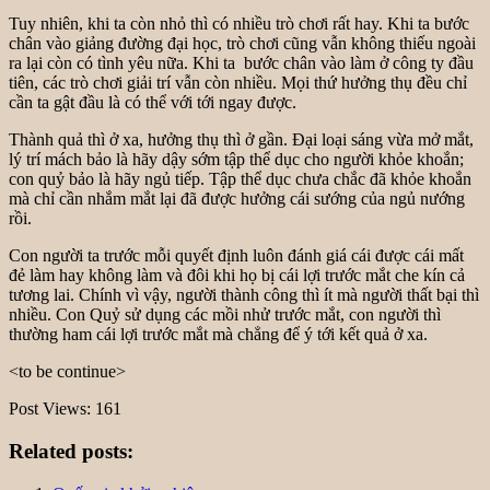
Tuy nhiên, khi ta còn nhỏ thì có nhiều trò chơi rất hay. Khi ta bước
chân vào giảng đường đại học, trò chơi cũng vẫn không thiếu ngoài
ra lại còn có tình yêu nữa. Khi ta bước chân vào làm ở công ty đầu
tiên, các trò chơi giải trí vẫn còn nhiều. Mọi thứ hưởng thụ đều chỉ
cần ta gật đầu là có thể với tới ngay được.
Thành quả thì ở xa, hưởng thụ thì ở gần. Đại loại sáng vừa mở mắt,
lý trí mách bảo là hãy dậy sớm tập thể dục cho người khỏe khoắn;
con quỷ bảo là hãy ngủ tiếp. Tập thể dục chưa chắc đã khỏe khoắn
mà chỉ cần nhắm mắt lại đã được hưởng cái sướng của ngủ nướng
rồi.
Con người ta trước mỗi quyết định luôn đánh giá cái được cái mất
đẻ làm hay không làm và đôi khi họ bị cái lợi trước mắt che kín cả
tương lai. Chính vì vậy, người thành công thì ít mà người thất bại thì
nhiều. Con Quỷ sử dụng các mồi nhử trước mắt, con người thì
thường ham cái lợi trước mắt mà chẳng để ý tới kết quả ở xa.
<to be continue>
Post Views:
161
Related posts: