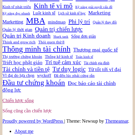
Kinh tế vi mô
Kinh tế phát triển
Kỹ năng giải quyết vấn đề
Marketing
Luật kinh tế
Lịch sử kinh tế học
Kỹ năng đọc nhanh
MBA
Phi lý trí
Marketting
mindmap
Quản lý thay đổi
Quản trị chiến lược
Quản lý thời gian
Quản trị Kinh doanh
Sống đơn giản
Shark tank
Think and grow rich
Thói quen thứ 8
Thông minh tài chính
Thương mại quốc tế
Thị trường chứng khoán
Thống kê kinh tế
Toán kinh tế
Trí tuệ cảm xúc
Triết học phật giáo
Tài chính gia đình
Tài chính và tiền tệ
Tư duy logic
Từ tốt tới vĩ đại
Vĩ đại do lựa chọn
wyckoff
Đã đến lúc phải cứng rắn
Đầu tư chứng khoán
Đọc báo cáo tài chính
động lực
Chiến lược sống
Sống cũng cần chiến lược
Proudly powered by WordPress
|
Theme: Newsup by
Themeansar
.
About me