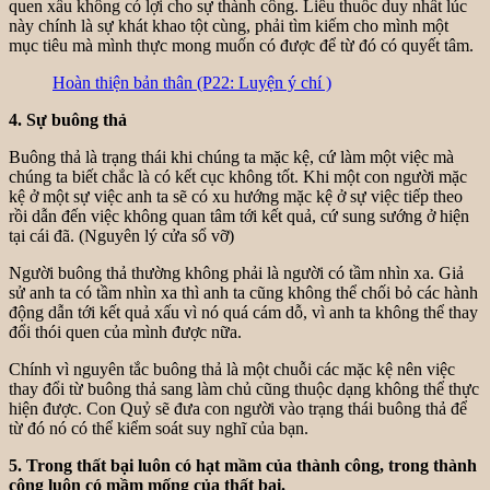
quen xấu không có lợi cho sự thành công. Liều thuốc duy nhất lúc
này chính là sự khát khao tột cùng, phải tìm kiếm cho mình một
mục tiêu mà mình thực mong muốn có được để từ đó có quyết tâm.
Hoàn thiện bản thân (P22: Luyện ý chí )
4. Sự buông thả
Buông thả là trạng thái khi chúng ta mặc kệ, cứ làm một việc mà
chúng ta biết chắc là có kết cục không tốt. Khi một con người mặc
kệ ở một sự việc anh ta sẽ có xu hướng mặc kệ ở sự việc tiếp theo
rồi dẫn đến việc không quan tâm tới kết quả, cứ sung sướng ở hiện
tại cái đã. (Nguyên lý cửa sổ vỡ)
Người buông thả thường không phải là người có tầm nhìn xa. Giả
sử anh ta có tầm nhìn xa thì anh ta cũng không thể chối bỏ các hành
động dẫn tới kết quả xấu vì nó quá cám dỗ, vì anh ta không thể thay
đổi thói quen của mình được nữa.
Chính vì nguyên tắc buông thả là một chuỗi các mặc kệ nên việc
thay đổi từ buông thả sang làm chủ cũng thuộc dạng không thể thực
hiện được. Con Quỷ sẽ đưa con người vào trạng thái buông thả để
từ đó nó có thể kiểm soát suy nghĩ của bạn.
5. Trong thất bại luôn có hạt mầm của thành công, trong thành
công luôn có mầm mống của thất bại.