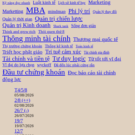
Marketing
Luật kinh tế
Lịch sử kinh tế học
Kỹ năng đọc nhanh
MBA
Phi lý trí
Marketting
mindmap
Quản lý thay đổi
Quản trị chiến lược
Quản lý thời gian
Quản trị Kinh doanh
Sống đơn giản
Shark tank
Think and grow rich
Thói quen thứ 8
Thông minh tài chính
Thương mại quốc tế
Thị trường chứng khoán
Thống kê kinh tế
Toán kinh tế
Trí tuệ cảm xúc
Triết học phật giáo
Tài chính gia đình
Tài chính và tiền tệ
Tư duy logic
Từ tốt tới vĩ đại
Vĩ đại do lựa chọn
wyckoff
Đã đến lúc phải cứng rắn
Đầu tư chứng khoán
Đọc báo cáo tài chính
động lực
T4/5/8
05/08/2026
2/8 (++)
02/08/2026
26/7 (-)
26/07/2026
19/7
19/07/2026
12/7