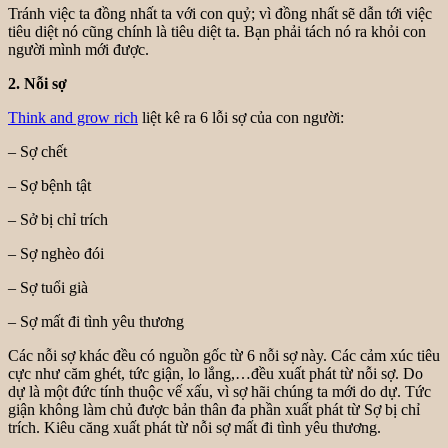
Tránh việc ta đồng nhất ta với con quỷ; vì đồng nhất sẽ dẫn tới việc
tiêu diệt nó cũng chính là tiêu diệt ta. Bạn phải tách nó ra khỏi con
người mình mới được.
2. Nỗi sợ
Think and grow rich
liệt kê ra 6 lỗi sợ của con người:
– Sợ chết
– Sợ bệnh tật
– Sở bị chỉ trích
– Sợ nghèo đói
– Sợ tuổi già
– Sợ mất đi tình yêu thương
Các nỗi sợ khác đều có nguồn gốc từ 6 nỗi sợ này. Các cảm xúc tiêu
cực như căm ghét, tức giận, lo lắng,…đều xuất phát từ nỗi sợ. Do
dự là một đức tính thuộc vế xấu, vì sợ hãi chúng ta mới do dự. Tức
giận không làm chủ được bản thân đa phần xuất phát từ Sợ bị chỉ
trích. Kiêu căng xuất phát từ nỗi sợ mất đi tình yêu thương.