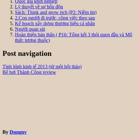
Quốc gia khởi nghiệp
Lý thuyết về sự hỗn độn
Sách: Think and grow rich (P2: Niềm tin)
2.Con người đi trước, công việc theo sau
Kế hoạch xây dựng thương hiệu cá nhân
Người quan sát
Hoàn thiện bản thân ( P16: Tổng kết 3 thói quen đầu và Mô
thức tương thuộc)
Post navigation
Tình hình kinh tế 2013 (từ một hội thảo)
Bể bơi Thành Công review
By
Dungnv