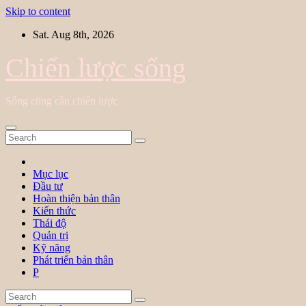
Skip to content
Sat. Aug 8th, 2026
Chiến lược sống
Sống cũng cần chiến lược
Mục lục
Đầu tư
Hoàn thiện bản thân
Kiến thức
Thái độ
Quản trị
Kỹ năng
Phát triển bản thân
P