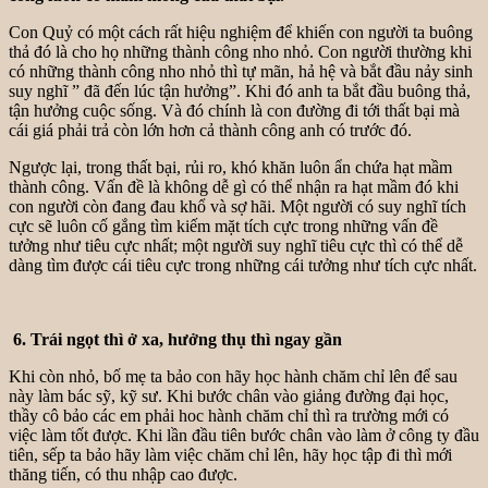
Con Quỷ có một cách rất hiệu nghiệm để khiến con người ta buông
thả đó là cho họ những thành công nho nhỏ. Con người thường khi
có những thành công nho nhỏ thì tự mãn, hả hệ và bắt đầu nảy sinh
suy nghĩ ” đã đến lúc tận hưởng”. Khi đó anh ta bắt đầu buông thả,
tận hưởng cuộc sống. Và đó chính là con đường đi tới thất bại mà
cái giá phải trả còn lớn hơn cả thành công anh có trước đó.
Ngược lại, trong thất bại, rủi ro, khó khăn luôn ẩn chứa hạt mầm
thành công. Vấn đề là không dễ gì có thể nhận ra hạt mầm đó khi
con người còn đang đau khổ và sợ hãi. Một người có suy nghĩ tích
cực sẽ luôn cố gắng tìm kiếm mặt tích cực trong những vấn đề
tưởng như tiêu cực nhất; một người suy nghĩ tiêu cực thì có thể dễ
dàng tìm được cái tiêu cực trong những cái tưởng như tích cực nhất.
6. Trái ngọt thì ở xa, hưởng thụ thì ngay gần
Khi còn nhỏ, bố mẹ ta bảo con hãy học hành chăm chỉ lên để sau
này làm bác sỹ, kỹ sư. Khi bước chân vào giảng đường đại học,
thầy cô bảo các em phải hoc hành chăm chỉ thì ra trường mới có
việc làm tốt được. Khi lần đầu tiên bước chân vào làm ở công ty đầu
tiên, sếp ta bảo hãy làm việc chăm chỉ lên, hãy học tập đi thì mới
thăng tiến, có thu nhập cao được.