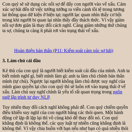
Con quỷ sẽ sử dụng các nỗi sợ để đẩy con người vào vế xấu. Cảm
xúc sợ hãi đến từ việc tưởng tưởng ra viễn cảnh tồi tệ trong tương
lai thông qua dữ kiện ở hiện tại; người lạc quan nhìn thấy cơ hội
trong khi người bi quan lại nhìn thấy đầy thách thức. Vì vậy giảm
nỗi sợ đơn giản là thay đổi cách nghĩ. Càng giảm những thứ chúng
ta sợ, chúng ta càng ít phải rơi vào trạng thái vế xấu.
Hoàn thiện bản thân (P11: Kiểm soát cảm xúc sợ hãi)
3. Làm chủ cái đầu
Kẻ thù của con quỷ là người biết kiểm soát cái đầu của mình. Anh ta
biết mình nghĩ gì, biết mình làm gì; anh ta làm chủ chính bản thân
mình (tự chủ). Ngược lại người không làm chủ được suy nghĩ của
mình giao quyền lại cho con quỷ thì sẽ luôn rơi vào trạng thái ở vế
xấu. Làm chủ suy nghĩ chính là yếu tố rất quan trọng trong
ngôn
ngữ lập trình tư duy NLP
.
Tuy nhiên thay đổi cách nghĩ không phải dễ. Con quỷ chiếm quyền
điều khiển suy nghĩ của con người bằng các thói quen. Một hành
động cứ lặp đi lặp lại thì vô cùng khó để thay đổi nó. Con quỷ
khẳng định là không thể, các quy luật tự nhiên cũng khẳng định là
không thể. Vì vậy chia buồn với bạn nếu như bạn có quá nhiều thói