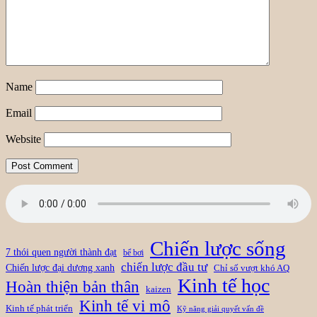
Name
Email
Website
Chiến lược sống
7 thói quen người thành đạt
bể bơi
chiến lược đầu tư
Chiến lược đại dương xanh
Chỉ số vượt khó AQ
Kinh tế học
Hoàn thiện bản thân
kaizen
Kinh tế vi mô
Kinh tế phát triển
Kỹ năng giải quyết vấn đề