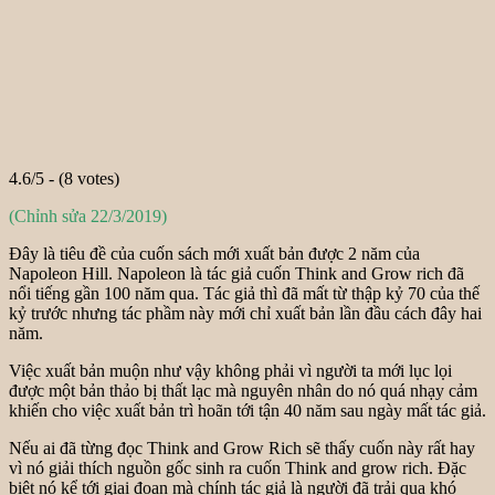
4.6/5 - (8 votes)
(Chỉnh sửa 22/3/2019)
Đây là tiêu đề của cuốn sách mới xuất bản được 2 năm của
Napoleon Hill. Napoleon là tác giả cuốn Think and Grow rich đã
nổi tiếng gần 100 năm qua. Tác giả thì đã mất từ thập kỷ 70 của thế
kỷ trước nhưng tác phầm này mới chỉ xuất bản lần đầu cách đây hai
năm.
Việc xuất bản muộn như vậy không phải vì người ta mới lục lọi
được một bản thảo bị thất lạc mà nguyên nhân do nó quá nhạy cảm
khiến cho việc xuất bản trì hoãn tới tận 40 năm sau ngày mất tác giả.
Nếu ai đã từng đọc Think and Grow Rich sẽ thấy cuốn này rất hay
vì nó giải thích nguồn gốc sinh ra cuốn Think and grow rich. Đặc
biệt nó kể tới giai đoạn mà chính tác giả là người đã trải qua khó