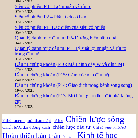
09/07/2025
Siêu cổ phiếu: P3 – Lợi nhuận và rủi ro
07/07/2025
Siêu cổ phiếu: P2 – Phân tích cơ bản
07/07/2025
Siêu cổ phiếu: P1- Đặc điểm của siêu cổ phiếu
05/07/2025
Quản lý danh mục đầu tư: P2- Đường biên hiệu quả
04/07/2025
Quản lý danh mục đầu tư: P1- Tỷ suất lợi nhuận và rủi ro
trong đầu tư
01/07/2025
Đầu tư chứng khoán (P16: Mẫu hình đáy W và đỉnh M)
27/06/2025
Đầu tư chứng khoán (P15: Cảm xúc nhà đầu tư)
24/06/2025
Đầu tư chứng khoán (P14: Giao dịch trong kênh song song)
19/06/2025
Đầu tư chứng khoán (P13: Mô hình giao dịch đột phá kháng
cự)
17/06/2025
Chiến lược sống
7 thói quen người thành đạt
bể bơi
chiến lược đầu tư
Chiến lược đại dương xanh
Chỉ số vượt khó AQ
Kinh tế học
Hoàn thiện bản thân
kaizen