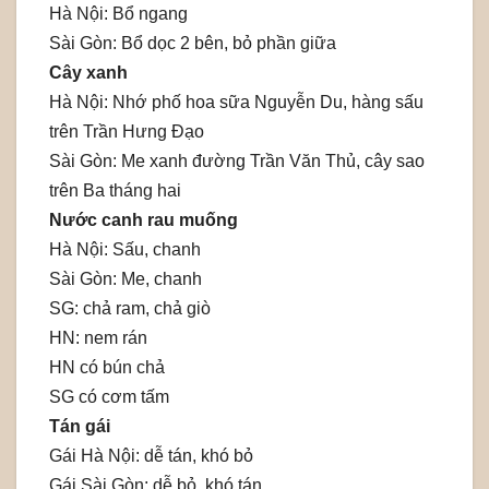
Hà Nội: Bổ ngang
Sài Gòn: Bổ dọc 2 bên, bỏ phần giữa
Cây xanh
Hà Nội: Nhớ phố hoa sữa Nguyễn Du, hàng sấu
trên Trần Hưng Đạo
Sài Gòn: Me xanh đường Trần Văn Thủ, cây sao
trên Ba tháng hai
Nước canh rau muống
Hà Nội: Sấu, chanh
Sài Gòn: Me, chanh
SG: chả ram, chả giò
HN: nem rán
HN có bún chả
SG có cơm tấm
Tán gái
Gái Hà Nội: dễ tán, khó bỏ
Gái Sài Gòn: dễ bỏ, khó tán