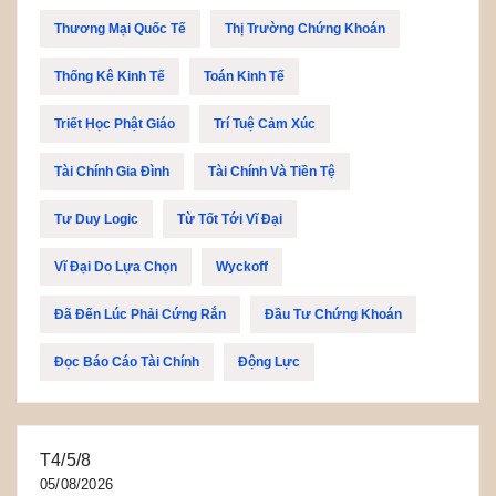
Thương Mại Quốc Tế
Thị Trường Chứng Khoán
Thống Kê Kinh Tế
Toán Kinh Tế
Triết Học Phật Giáo
Trí Tuệ Cảm Xúc
Tài Chính Gia Đình
Tài Chính Và Tiền Tệ
Tư Duy Logic
Từ Tốt Tới Vĩ Đại
Vĩ Đại Do Lựa Chọn
Wyckoff
Đã Đến Lúc Phải Cứng Rắn
Đầu Tư Chứng Khoán
Đọc Báo Cáo Tài Chính
Động Lực
T4/5/8
05/08/2026