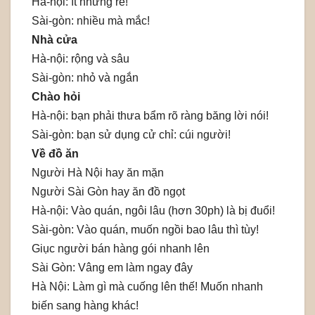
Hà-nội: ít nhưng rẻ!
Sài-gòn: nhiều mà mắc!
Nhà cửa
Hà-nội: rộng và sâu
Sài-gòn: nhỏ và ngắn
Chào hỏi
Hà-nội: bạn phải thưa bẩm rõ ràng băng lời nói!
Sài-gòn: bạn sử dụng cử chỉ: cúi người!
Về đồ ăn
Người Hà Nội hay ăn mặn
Người Sài Gòn hay ăn đồ ngọt
Hà-nội: Vào quán, ngôi lâu (hơn 30ph) là bị đuổi!
Sài-gòn: Vào quán, muốn ngồi bao lâu thì tùy!
Giục người bán hàng gói nhanh lên
Sài Gòn: Vâng em làm ngay đây
Hà Nội: Làm gì mà cuống lên thế! Muốn nhanh
biến sang hàng khác!