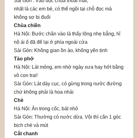
Sài Gòn : Vào đọc chùa thoải mái,
nhất là các em bé, có thể ngồi tại chỗ đọc mà
không sợ bị đuổi
Chùa chiền
Hà Nội: Bước chân vào là thấy lõng nhẹ bẫng, hỉ
nộ ái ố đã để lại ở phía ngoài cửa
Sài Gòn: Không gian ồn ào, không yên tịnh
Tào phớ
Hà Nội: Lát mỏng, em nhớ ngày xưa hay hớt bằng
vỏ con trai!
Sài Gòn: Lát dày cục, có gừng trong nước đường
chứ không phải là hoa nhài
Chè
Hà Nội: Ăn trong cốc, bát nhỏ
Sài Gòn: Thường có nước dừa. Vội thì cắn 1 góc
bịch chè và mút
Cắt chanh