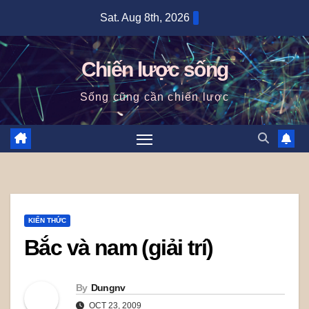
Skip
Sat. Aug 8th, 2026
to
content
Chiến lược sống
Sống cũng cần chiến lược
KIẾN THỨC
Bắc và nam (giải trí)
By
Dungnv
OCT 23, 2009