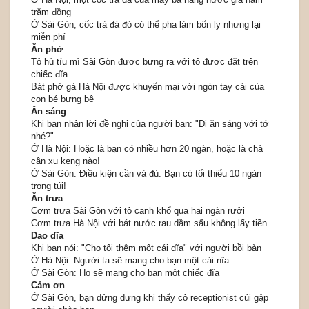
trăm đồng
Ở Sài Gòn, cốc trà đá đó có thể pha làm bốn ly nhưng lại
miễn phí
Ăn phở
Tô hủ tíu mì Sài Gòn được bưng ra với tô được đặt trên
chiếc đĩa
Bát phở gà Hà Nội được khuyến mại với ngón tay cái của
con bé bưng bê
Ăn sáng
Khi bạn nhận lời đề nghị của người bạn: "Đi ăn sáng với tớ
nhé?"
Ở Hà Nội: Hoặc là bạn có nhiều hơn 20 ngàn, hoặc là chả
cần xu keng nào!
Ở Sài Gòn: Điều kiện cần và đủ: Bạn có tối thiểu 10 ngàn
trong túi!
Ăn trưa
Cơm trưa Sài Gòn với tô canh khổ qua hai ngàn rưởi
Cơm trưa Hà Nội với bát nước rau dầm sấu không lấy tiền
Dao dĩa
Khi bạn nói: "Cho tôi thêm một cái dĩa" với người bồi bàn
Ở Hà Nội: Người ta sẽ mang cho bạn một cái nĩa
Ở Sài Gòn: Họ sẽ mang cho bạn một chiếc đĩa
Cảm ơn
Ở Sài Gòn, bạn dửng dưng khi thấy cô receptionist cúi gập