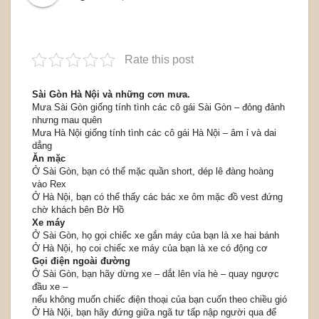
Rate this post
Sài Gòn Hà Nội và những cơn mưa.
Mưa Sài Gòn giống tính tình các cô gái Sài Gòn – đỏng đảnh
nhưng mau quên
Mưa Hà Nội giống tính tình các cô gái Hà Nội – âm ỉ và dai
dẳng
Ăn mặc
Ở Sài Gòn, bạn có thể mặc quần short, dép lê đàng hoàng
vào Rex
Ở Hà Nội, bạn có thể thấy các bác xe ôm mặc đồ vest đứng
chờ khách bên Bờ Hồ
Xe máy
Ở Sài Gòn, họ gọi chiếc xe gắn máy của bạn là xe hai bánh
Ở Hà Nội, họ coi chiếc xe máy của bạn là xe có động cơ
Gọi điện ngoài đường
Ở Sài Gòn, bạn hãy dừng xe – dắt lên vỉa hè – quay ngược
đầu xe –
nếu không muốn chiếc điện thoại của bạn cuốn theo chiều gió
Ở Hà Nội, bạn hãy đứng giữa ngã tư tấp nập người qua để