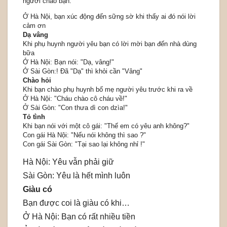
người chào bạn.
Ở Hà Nội, bạn xúc động đến sững sờ khi thấy ai đó nói lời
cảm ơn
Dạ vâng
Khi phụ huynh người yêu bạn có lời mời bạn đến nhà dùng
bữa
Ở Hà Nội: Bạn nói: "Dạ, vâng!"
Ở Sài Gòn:! Đã "Dạ" thì khỏi cần "Vâng"
Chào hỏi
Khi bạn chào phụ huynh bố mẹ người yêu trước khi ra về
Ở Hà Nội: "Cháu chào cô cháu về!"
Ở Sài Gòn: "Con thưa dì con dzìa!"
Tỏ tình
Khi bạn nói với một cô gái: "Thế em có yêu anh không?"
Con gái Hà Nội: "Nếu nói không thì sao ?"
Con gái Sài Gòn: "Tại sao lại không nhỉ !"
Hà Nội: Yêu vẫn phải giữ
Sài Gòn: Yêu là hết mình luôn
Giàu có
Bạn được coi là giàu có khi…
Ở Hà Nội: Bạn có rất nhiều tiền