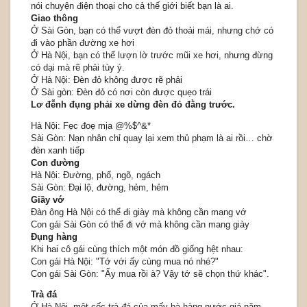
nói chuyện điện thoại cho cả thế giới biết bạn là ai.
Giao thông
Ở Sài Gòn, bạn có thể vượt đèn đỏ thoải mái, nhưng chớ có
đi vào phần đường xe hơi
Ở Hà Nội, bạn có thể lượn lờ trước mũi xe hơi, nhưng đừng
có dại mà rẽ phải tùy ý.
Ở Hà Nội: Đèn đỏ không được rẽ phải
Ở Sài gòn: Đèn đỏ có nơi còn được quẹo trái
Lơ đễnh đụng phải xe dừng đèn đỏ đằng trước.
Hà Nội: Fẹc đoẹ mịa @%$^&*
Sài Gòn: Nạn nhân chỉ quay lại xem thủ phạm là ai rồi… chờ
đèn xanh tiếp
Con đường
Hà Nội: Đường, phố, ngõ, ngách
Sài Gòn: Đại lộ, đường, hẻm, hẻm
Giầy vớ
Đàn ông Hà Nội có thể đi giày mà không cần mang vớ
Con gái Sài Gòn có thể đi vớ mà không cần mang giày
Đụng hàng
Khi hai cô gái cùng thích một món đồ giống hệt nhau:
Con gái Hà Nội: "Tớ với ấy cùng mua nó nhé?"
Con gái Sài Gòn: "Ấy mua rồi à? Vậy tớ sẽ chọn thứ khác".
Trà đá
Ở Hà Nội, một cốc trà đá của mấy bà hàng nước giá năm