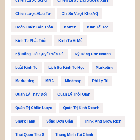
Chiến Lược Sống
Chiến Lược Đại Dương Xanh
Chiến Lược Đầu Tư
Chỉ Số Vượt Khó AQ
Hoàn Thiện Bản Thân
Kaizen
Kinh Tế Học
Kinh Tế Phát Triển
Kinh Tế Vi Mô
Kỹ Năng Giải Quyết Vấn Đề
Kỹ Năng Đọc Nhanh
Luật Kinh Tế
Lịch Sử Kinh Tế Học
Marketing
Marketting
MBA
Mindmap
Phi Lý Trí
Quản Lý Thay Đổi
Quản Lý Thời Gian
Quản Trị Chiến Lược
Quản Trị Kinh Doanh
Shark Tank
Sống Đơn Giản
Think And Grow Rich
Thói Quen Thứ 8
Thông Minh Tài Chính