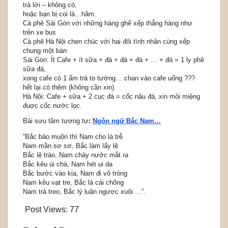
trả lời – không có,
hoặc bạn bị coi là…hâm.
Cà phê Sài Gòn với những hàng ghế xếp thẳng hàng như
trên xe bus
Cà phê Hà Nội chen chúc với hai đôi tình nhân cùng xếp
chung một bàn
Sài Gòn: Ít Cafe + ít sữa + đá + đá + đá + … + đá = 1 ly phê
sữa đá,
xong cafe có 1 ấm trà to tướng… chan vào cafe uống ???
hết lại có thêm (không cần xin)
Hà Nội: Cafe + sữa + 2 cục đá = cốc nâu đá, xin mỏi miệng
đuợc cốc nước lọc.
Bài sưu tầm tương tự
:
Ngôn ngữ Bắc Nam…
“Bắc bảo muộn thì Nam cho là trễ
Nam mần sơ sơ, Bắc làm lấy lệ
Bắc lệ trào, Nam chảy nước mắt ra
Bắc kêu úi chà, Nam hét ui da
Bắc bước vào kia, Nam đi vô trỏng
Nam kêu vạt tre, Bắc là cái chõng
Nam trả treo, Bắc lý luận ngược xuôi …”.
Post Views:
77