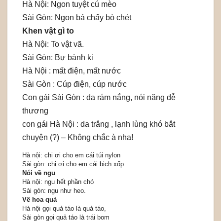
Hà Nội: Ngon tuyệt cú mèo
Sài Gòn: Ngon bá chấy bò chét
Khen vật gì to
Hà Nội: To vật vã.
Sài Gòn: Bự bành ki
Hà Nội : mất điện, mất nước
Sài Gòn : Cúp điện, cúp nước
Con gái Sài Gòn : da rám nắng, nói năng dễ
thương
con gái Hà Nội : da trắng , lạnh lùng khó bắt
chuyện (?) – Không chắc à nha!
Hà nội: chị ơi cho em cái túi nylon
Sài gòn: chị ơi cho em cái bịch xốp.
Nói về ngu
Hà nội: ngu hết phần chó
Sài gòn: ngu như heo.
Về hoa quả
Hà nội gọi quả táo là quả táo,
Sài gòn gọi quả táo là trái bom