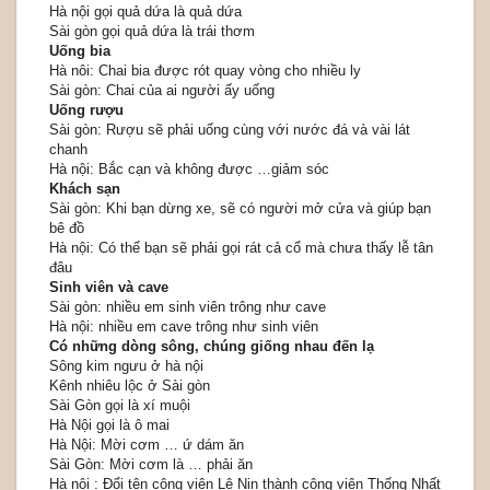
Hà nội gọi quả dứa là quả dứa
Sài gòn gọi quả dứa là trái thơm
Uống bia
Hà nôi: Chai bia được rót quay vòng cho nhiều ly
Sài gòn: Chai của ai người ấy uống
Uống rượu
Sài gòn: Rượu sẽ phải uống cùng với nước đá và vài lát
chanh
Hà nội: Bắc cạn và không được …giảm sóc
Khách sạn
Sài gòn: Khi bạn dừng xe, sẽ có người mở cửa và giúp bạn
bê đồ
Hà nội: Có thể bạn sẽ phải gọi rát cả cổ mà chưa thấy lễ tân
đâu
Sinh viên và cave
Sài gòn: nhiều em sinh viên trông như cave
Hà nội: nhiều em cave trông như sinh viên
Có những dòng sông, chúng giống nhau đến lạ
Sông kim ngưu ở hà nội
Kênh nhiêu lộc ở Sài gòn
Sài Gòn gọi là xí muội
Hà Nội gọi là ô mai
Hà Nội: Mời cơm … ứ dám ăn
Sài Gòn: Mời cơm là … phải ăn
Hà nội : Đổi tên công viên Lê Nin thành công viên Thống Nhất