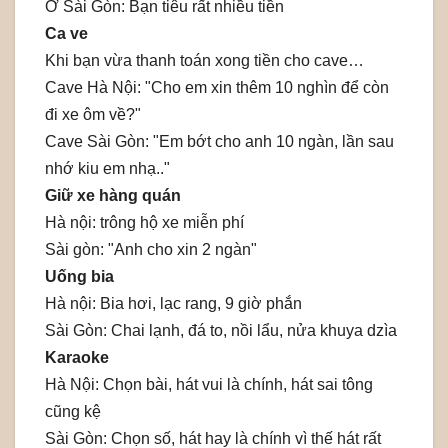
Ở Sài Gòn: Bạn tiêu rất nhiều tiền
Ca ve
Khi bạn vừa thanh toán xong tiền cho cave…
Cave Hà Nội: "Cho em xin thêm 10 nghìn để còn
đi xe ôm về?"
Cave Sài Gòn: "Em bớt cho anh 10 ngàn, lần sau
nhớ kiu em nhạ.."
Giữ xe hàng quán
Hà nội: trông hộ xe miễn phí
Sài gòn: "Anh cho xin 2 ngàn"
Uống bia
Hà nội: Bia hơi, lạc rang, 9 giờ phắn
Sài Gòn: Chai lạnh, đá to, nồi lẩu, nửa khuya dzìa
Karaoke
Hà Nội: Chọn bài, hát vui là chính, hát sai tông
cũng kệ
Sài Gòn: Chọn số, hát hay là chính vì thế hát rất