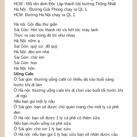
HCM : Đổi tên dinh Độc Lập thành hội trường Thống Nhất
Hà Nội : Đường Giải Phóng chạy ra QL 1.
HCM: Đường Hà Nội chạy ra QL 1.
Hà nội: Gội đầu thư giãn
Sài Gòn: Hớt tóc thanh nữ và hớt tóc máy lạnh
Thực ra vào trong đó thì như nhau
Hà Nội: nỡm ạ
Sài Gòn: quỷ sứ, đồ quỷ
Hà Nội: đèo em nhá
Sài Gòn: chở em
Sài Gòn: hun
Hà Nội: hôn
Uống Cafe
Ở Sài gòn: thường uống cafê có nhiều đá vào buổi sáng
trước khi đi làm
Ở Hà nội: thường uống cafe khi đi chơi vào buổi tối trước khi
..đi ngủ
Nếu bạn gọi một ly nâu
Ở Sài gòn: bạn sẽ được chủ quán mang cho một ly cà phê
đen
Ở Hà nội: bạn sẽ được 1 ly cà phê có thêm sữa
Nếu bạn muốn uống cà phê sữa
Ở Sài gòn: cho xin 1 ly bạc sửu
Ở Hà nội: nếu bạn gọi 1 ly bạc sửu bạn sẽ nhận được câu