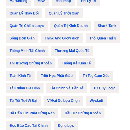
Marketting
MBA
Mindmap
Phi Lý Trí
Quản Lý Thay Đổi
Quản Lý Thời Gian
Quản Trị Chiến Lược
Quản Trị Kinh Doanh
Shark Tank
Sống Đơn Giản
Think And Grow Rich
Thói Quen Thứ 8
Thông Minh Tài Chính
Thương Mại Quốc Tế
Thị Trường Chứng Khoán
Thống Kê Kinh Tế
Toán Kinh Tế
Triết Học Phật Giáo
Trí Tuệ Cảm Xúc
Tài Chính Gia Đình
Tài Chính Và Tiền Tệ
Tư Duy Logic
Từ Tốt Tới Vĩ Đại
Vĩ Đại Do Lựa Chọn
Wyckoff
Đã Đến Lúc Phải Cứng Rắn
Đầu Tư Chứng Khoán
Đọc Báo Cáo Tài Chính
Động Lực