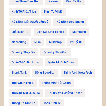
Hoàn Thiện Bản Thân
Kaizen
Kinh Tế Học
Kinh Tế Phát Triển
Kinh Tế Vi Mô
Kỹ Năng Giải Quyết Vấn Đề
Kỹ Năng Đọc Nhanh
Luật Kinh Tế
Lịch Sử Kinh Tế Học
Marketing
Marketting
MBA
Mindmap
Phi Lý Trí
Quản Lý Thay Đổi
Quản Lý Thời Gian
Quản Trị Chiến Lược
Quản Trị Kinh Doanh
Shark Tank
Sống Đơn Giản
Think And Grow Rich
Thói Quen Thứ 8
Thông Minh Tài Chính
Thương Mại Quốc Tế
Thị Trường Chứng Khoán
Thống Kê Kinh Tế
Toán Kinh Tế