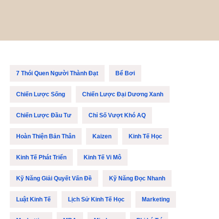
7 Thói Quen Người Thành Đạt
Bể Bơi
Chiến Lược Sống
Chiến Lược Đại Dương Xanh
Chiến Lược Đầu Tư
Chỉ Số Vượt Khó AQ
Hoàn Thiện Bản Thân
Kaizen
Kinh Tế Học
Kinh Tế Phát Triển
Kinh Tế Vi Mô
Kỹ Năng Giải Quyết Vấn Đề
Kỹ Năng Đọc Nhanh
Luật Kinh Tế
Lịch Sử Kinh Tế Học
Marketing