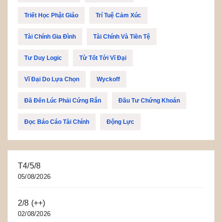
Triết Học Phật Giáo
Trí Tuệ Cảm Xúc
Tài Chính Gia Đình
Tài Chính Và Tiền Tệ
Tư Duy Logic
Từ Tốt Tới Vĩ Đại
Vĩ Đại Do Lựa Chọn
Wyckoff
Đã Đến Lúc Phải Cứng Rắn
Đầu Tư Chứng Khoán
Đọc Báo Cáo Tài Chính
Động Lực
T4/5/8
05/08/2026
2/8 (++)
02/08/2026