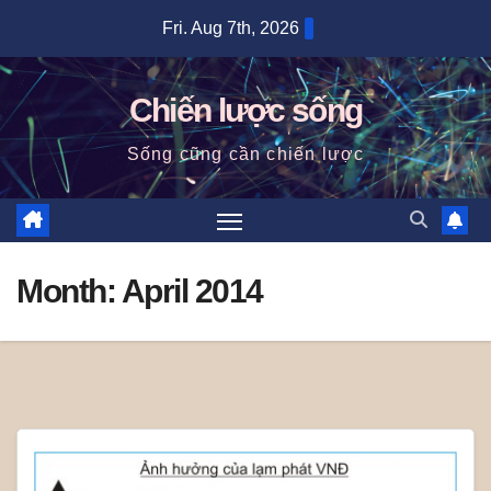
Skip
Fri. Aug 7th, 2026
to
content
Chiến lược sống
Sống cũng cần chiến lược
Month:
April 2014