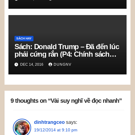
SÁCH HAY
Sách: Donald Trump – Đã đến lúc
phải cứng rắn (P4: Chính sách
với người nhập cư )
DEC 14, 2016
DUNGNV
9 thoughts on “Vài suy nghĩ về đọc nhanh”
dinhtrangceo
says:
19/12/2014 at 9:10 pm