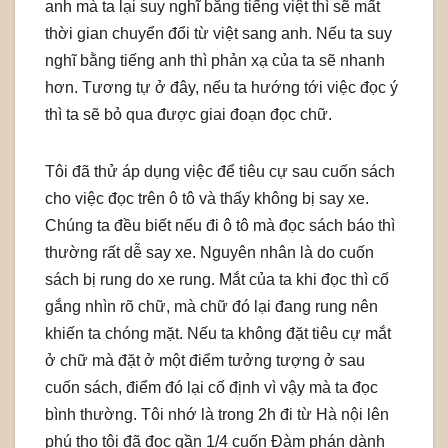
anh mà ta lại suy nghĩ bằng tiếng việt thì sẽ mất
thời gian chuyển đổi từ việt sang anh. Nếu ta suy
nghĩ bằng tiếng anh thì phản xạ của ta sẽ nhanh
hơn. Tương tự ở đây, nếu ta hướng tới việc đọc ý
thì ta sẽ bỏ qua được giai đoạn đọc chữ.
Tôi đã thử áp dụng việc để tiêu cự sau cuốn sách
cho việc đọc trên ô tô và thấy không bị say xe.
Chúng ta đều biết nếu đi ô tô mà đọc sách báo thì
thường rất dễ say xe. Nguyên nhân là do cuốn
sách bị rung do xe rung. Mắt của ta khi đọc thì cố
gắng nhìn rõ chữ, mà chữ đó lại đang rung nên
khiến ta chóng mặt. Nếu ta không đặt tiêu cự mắt
ở chữ mà đặt ở một điểm tưởng tượng ở sau
cuốn sách, điểm đó lại cố định vì vậy mà ta đọc
bình thường. Tôi nhớ là trong 2h đi từ Hà nội lên
phú thọ tôi đã đọc gần 1/4 cuốn Đàm phán dành