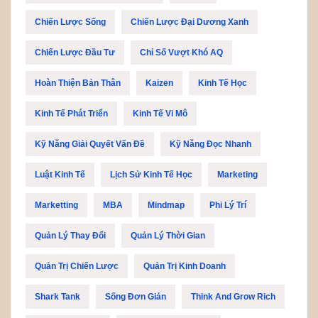
Chiến Lược Sống
Chiến Lược Đại Dương Xanh
Chiến Lược Đầu Tư
Chỉ Số Vượt Khó AQ
Hoàn Thiện Bản Thân
Kaizen
Kinh Tế Học
Kinh Tế Phát Triển
Kinh Tế Vi Mô
Kỹ Năng Giải Quyết Vấn Đề
Kỹ Năng Đọc Nhanh
Luật Kinh Tế
Lịch Sử Kinh Tế Học
Marketing
Marketting
MBA
Mindmap
Phi Lý Trí
Quản Lý Thay Đổi
Quản Lý Thời Gian
Quản Trị Chiến Lược
Quản Trị Kinh Doanh
Shark Tank
Sống Đơn Giản
Think And Grow Rich