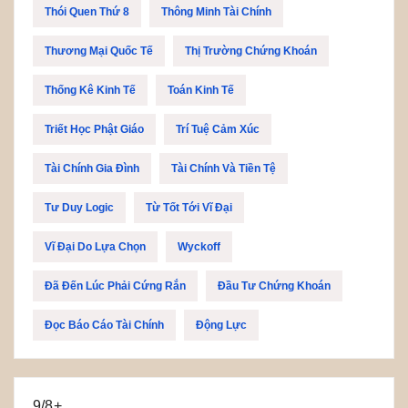
Thói Quen Thứ 8
Thông Minh Tài Chính
Thương Mại Quốc Tế
Thị Trường Chứng Khoán
Thống Kê Kinh Tế
Toán Kinh Tế
Triết Học Phật Giáo
Trí Tuệ Cảm Xúc
Tài Chính Gia Đình
Tài Chính Và Tiền Tệ
Tư Duy Logic
Từ Tốt Tới Vĩ Đại
Vĩ Đại Do Lựa Chọn
Wyckoff
Đã Đến Lúc Phải Cứng Rắn
Đầu Tư Chứng Khoán
Đọc Báo Cáo Tài Chính
Động Lực
9/8+