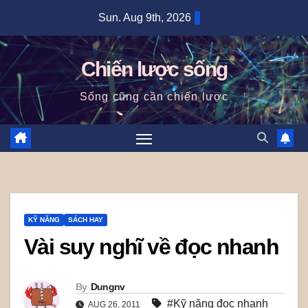
Skip
Sun. Aug 9th, 2026
to
content
Chiến lược sống
Sống cũng cần chiến lược
KỸ NĂNG
SÁCH HAY
Vài suy nghĩ về đọc nhanh
By
Dungnv
#Kỹ năng đọc nhanh
AUG 26, 2011