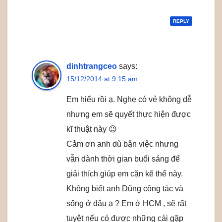
REPLY
dinhtrangceo
says:
15/12/2014 at 9:15 am
Em hiểu rồi ạ. Nghe có vẻ không dễ
nhưng em sẽ quyết thực hiện được
kĩ thuật này 😉
Cảm ơn anh dù bận việc nhưng
vẫn dành thời gian buổi sáng để
giải thích giúp em cặn kẽ thế này.
Không biết anh Dũng công tác và
sống ở đâu ạ ? Em ở HCM , sẽ rất
tuyệt nếu có được những cái gặp