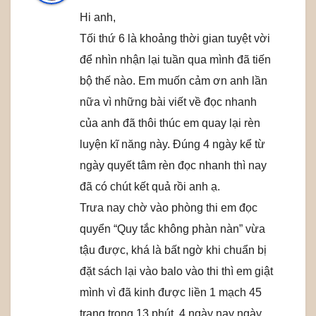
Hi anh,
Tối thứ 6 là khoảng thời gian tuyệt vời
để nhìn nhận lại tuần qua mình đã tiến
bộ thế nào. Em muốn cảm ơn anh lần
nữa vì những bài viết về đọc nhanh
của anh đã thôi thúc em quay lại rèn
luyện kĩ năng này. Đúng 4 ngày kể từ
ngày quyết tâm rèn đọc nhanh thì nay
đã có chút kết quả rồi anh ạ.
Trưa nay chờ vào phòng thi em đọc
quyển “Quy tắc không phàn nàn” vừa
tậu được, khá là bất ngờ khi chuẩn bị
đặt sách lại vào balo vào thi thì em giật
mình vì đã kinh được liền 1 mạch 45
trang trong 13 phút. 4 ngày nay ngày