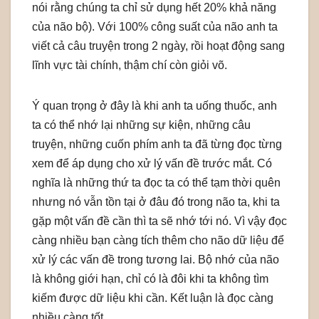
nói rằng chúng ta chỉ sử dụng hết 20% khả năng
của não bộ). Với 100% công suất của não anh ta
viết cả câu truyện trong 2 ngày, rồi hoạt động sang
lĩnh vực tài chính, thậm chí còn giỏi võ.
Ý quan trọng ở đây là khi anh ta uống thuốc, anh
ta có thể nhớ lại những sự kiện, những câu
truyện, những cuốn phím anh ta đã từng đọc từng
xem để áp dụng cho xử lý vấn đề trước mắt. Có
nghĩa là những thứ ta đọc ta có thể tạm thời quên
nhưng nó vẫn tồn tại ở đâu đó trong não ta, khi ta
gặp một vấn đề cần thì ta sẽ nhớ tới nó. Vì vậy đọc
càng nhiều bạn càng tích thêm cho não dữ liệu để
xử lý các vấn đề trong tương lai. Bộ nhớ của não
là không giới hạn, chỉ có là đôi khi ta không tìm
kiếm được dữ liệu khi cần. Kết luận là đọc càng
nhiều càng tốt.