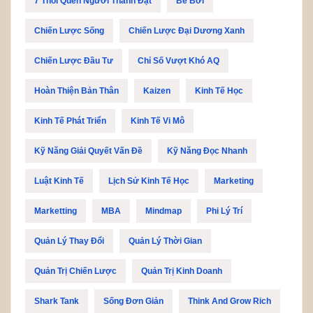
7 Thói Quen Người Thành Đạt
Bể Bơi
Chiến Lược Sống
Chiến Lược Đại Dương Xanh
Chiến Lược Đầu Tư
Chỉ Số Vượt Khó AQ
Hoàn Thiện Bản Thân
Kaizen
Kinh Tế Học
Kinh Tế Phát Triển
Kinh Tế Vi Mô
Kỹ Năng Giải Quyết Vấn Đề
Kỹ Năng Đọc Nhanh
Luật Kinh Tế
Lịch Sử Kinh Tế Học
Marketing
Marketting
MBA
Mindmap
Phi Lý Trí
Quản Lý Thay Đổi
Quản Lý Thời Gian
Quản Trị Chiến Lược
Quản Trị Kinh Doanh
Shark Tank
Sống Đơn Giản
Think And Grow Rich