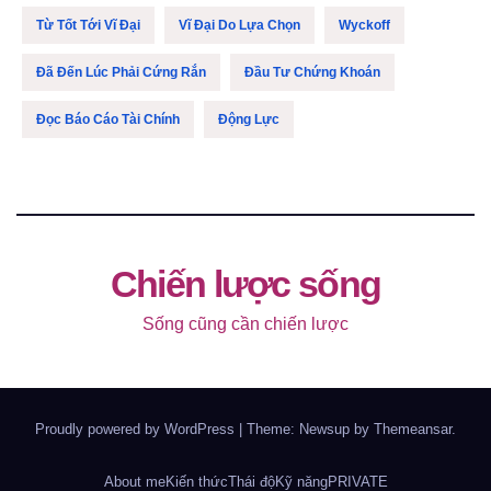
Từ Tốt Tới Vĩ Đại
Vĩ Đại Do Lựa Chọn
Wyckoff
Đã Đến Lúc Phải Cứng Rắn
Đầu Tư Chứng Khoán
Đọc Báo Cáo Tài Chính
Động Lực
Chiến lược sống
Sống cũng cần chiến lược
Proudly powered by WordPress
|
Theme: Newsup by
Themeansar
.
About me
Kiến thức
Thái độ
Kỹ năng
PRIVATE