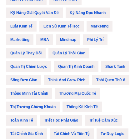
Kỹ Năng Giải Quyết Vấn Đề
Kỹ Năng Đọc Nhanh
Luật Kinh Tế
Lịch Sử Kinh Tế Học
Marketing
Marketting
MBA
Mindmap
Phi Lý Trí
Quản Lý Thay Đổi
Quản Lý Thời Gian
Quản Trị Chiến Lược
Quản Trị Kinh Doanh
Shark Tank
Sống Đơn Giản
Think And Grow Rich
Thói Quen Thứ 8
Thông Minh Tài Chính
Thương Mại Quốc Tế
Thị Trường Chứng Khoán
Thống Kê Kinh Tế
Toán Kinh Tế
Triết Học Phật Giáo
Trí Tuệ Cảm Xúc
Tài Chính Gia Đình
Tài Chính Và Tiền Tệ
Tư Duy Logic