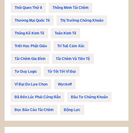
Thói Quen Thứ 8
Thông Minh Tài Chính
Thương Mại Quốc Tế
Thị Trường Chứng Khoán
Thống Kê Kinh Tế
Toán Kinh Tế
Triết Học Phật Giáo
Trí Tuệ Cảm Xúc
Tài Chính Gia Đình
Tài Chính Và Tiền Tệ
Tư Duy Logic
Từ Tốt Tới Vĩ Đại
Vĩ Đại Do Lựa Chọn
Wyckoff
Đã Đến Lúc Phải Cứng Rắn
Đầu Tư Chứng Khoán
Đọc Báo Cáo Tài Chính
Động Lực