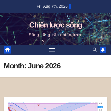
Skip
Fri. Aug 7th, 2026
to
content
Chiến lược sống
Sống cũng cần chiến lược
Month:
June 2026