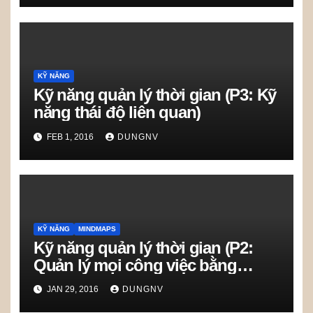
KỸ NĂNG
Kỹ năng quản lý thời gian (P3: Kỹ
năng thái độ liên quan)
FEB 1, 2016
DUNGNV
KỸ NĂNG
MINDMAPS
Kỹ năng quản lý thời gian (P2:
Quản lý mọi công việc bằng
Dashboard maps)
JAN 29, 2016
DUNGNV