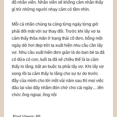
độ nhân viên. Nhân viên sẽ không cảm nhận thấy
gì trừ những người nhạy cảm có tầm nhìn.
Mỗi cá nhân chúng ta cũng từng ngày từng giờ
phải đối mặt với sự thay đổi. Trước khi lấy vợ ta
cảm thấy thỏa mãn ở trạng thái cô đơn, bỗng một
ngày dở hơi đẹp trời ta xuất hiện nhu cầu cần lấy
vợ. Nhu cầu xuất hiện đơn giản là do bạn bè ta đã
có đứa có con, tuổi ta đã xế chiều thế là ta cảm
thấy lo lắng, bất an buộc ta phải lấy vợ. Khi lấy vợ
xong rồi ta cảm thấy lo lắng cho sự tư do trước
đây của mình cho tới một vài năm sau thì mọi việc
đâu lại vào đấy nhằm đón chờ cho cái ngày….lên
chức ông ngoại, ông nội
Post Views:
86