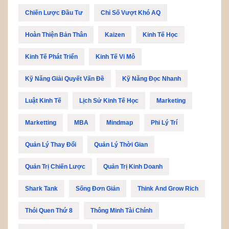
Chiến Lược Đầu Tư
Chỉ Số Vượt Khó AQ
Hoàn Thiện Bản Thân
Kaizen
Kinh Tế Học
Kinh Tế Phát Triển
Kinh Tế Vi Mô
Kỹ Năng Giải Quyết Vấn Đề
Kỹ Năng Đọc Nhanh
Luật Kinh Tế
Lịch Sử Kinh Tế Học
Marketing
Marketting
MBA
Mindmap
Phi Lý Trí
Quản Lý Thay Đổi
Quản Lý Thời Gian
Quản Trị Chiến Lược
Quản Trị Kinh Doanh
Shark Tank
Sống Đơn Giản
Think And Grow Rich
Thói Quen Thứ 8
Thông Minh Tài Chính