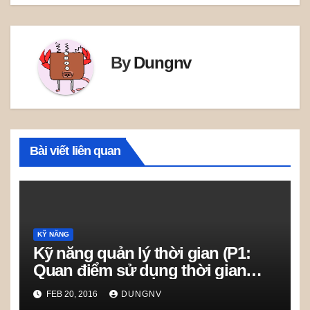
By
Dungnv
Bài viết liên quan
KỸ NĂNG
Kỹ năng quản lý thời gian (P1:
Quan điểm sử dụng thời gian
hiệu quả)
FEB 20, 2016
DUNGNV