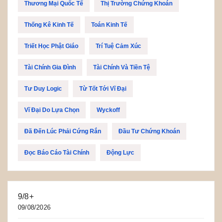
Thương Mại Quốc Tế
Thị Trường Chứng Khoán
Thống Kê Kinh Tế
Toán Kinh Tế
Triết Học Phật Giáo
Trí Tuệ Cảm Xúc
Tài Chính Gia Đình
Tài Chính Và Tiền Tệ
Tư Duy Logic
Từ Tốt Tới Vĩ Đại
Vĩ Đại Do Lựa Chọn
Wyckoff
Đã Đến Lúc Phải Cứng Rắn
Đầu Tư Chứng Khoán
Đọc Báo Cáo Tài Chính
Động Lực
9/8+
09/08/2026