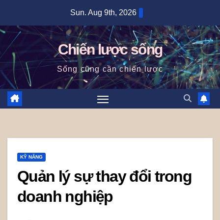
Skip
Sun. Aug 9th, 2026
to
content
Chiến lược sống
Sống cũng cần chiến lược
KỸ NĂNG
Quản lý sự thay đổi trong
doanh nghiệp