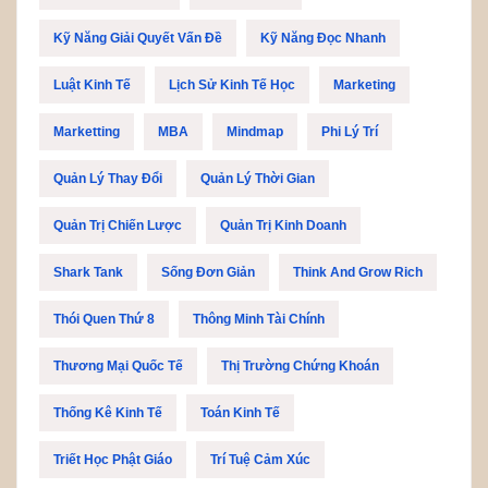
Kỹ Năng Giải Quyết Vấn Đề
Kỹ Năng Đọc Nhanh
Luật Kinh Tế
Lịch Sử Kinh Tế Học
Marketing
Marketting
MBA
Mindmap
Phi Lý Trí
Quản Lý Thay Đổi
Quản Lý Thời Gian
Quản Trị Chiến Lược
Quản Trị Kinh Doanh
Shark Tank
Sống Đơn Giản
Think And Grow Rich
Thói Quen Thứ 8
Thông Minh Tài Chính
Thương Mại Quốc Tế
Thị Trường Chứng Khoán
Thống Kê Kinh Tế
Toán Kinh Tế
Triết Học Phật Giáo
Trí Tuệ Cảm Xúc