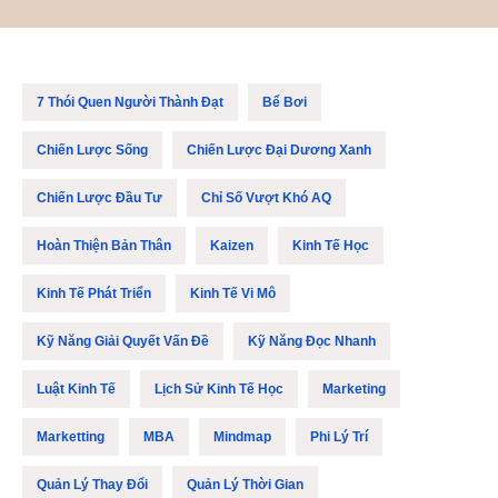
7 Thói Quen Người Thành Đạt
Bể Bơi
Chiến Lược Sống
Chiến Lược Đại Dương Xanh
Chiến Lược Đầu Tư
Chỉ Số Vượt Khó AQ
Hoàn Thiện Bản Thân
Kaizen
Kinh Tế Học
Kinh Tế Phát Triển
Kinh Tế Vi Mô
Kỹ Năng Giải Quyết Vấn Đề
Kỹ Năng Đọc Nhanh
Luật Kinh Tế
Lịch Sử Kinh Tế Học
Marketing
Marketting
MBA
Mindmap
Phi Lý Trí
Quản Lý Thay Đổi
Quản Lý Thời Gian