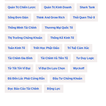
Quản Trị Chiến Lược
Quản Trị Kinh Doanh
Shark Tank
Sống Đơn Giản
Think And Grow Rich
Thói Quen Thứ 8
Thông Minh Tài Chính
Thương Mại Quốc Tế
Thị Trường Chứng Khoán
Thống Kê Kinh Tế
Toán Kinh Tế
Triết Học Phật Giáo
Trí Tuệ Cảm Xúc
Tài Chính Gia Đình
Tài Chính Và Tiền Tệ
Tư Duy Logic
Từ Tốt Tới Vĩ Đại
Vĩ Đại Do Lựa Chọn
Wyckoff
Đã Đến Lúc Phải Cứng Rắn
Đầu Tư Chứng Khoán
Đọc Báo Cáo Tài Chính
Động Lực