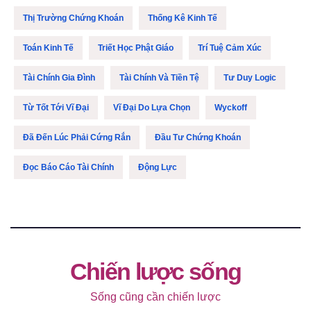
Thị Trường Chứng Khoán
Thống Kê Kinh Tế
Toán Kinh Tế
Triết Học Phật Giáo
Trí Tuệ Cảm Xúc
Tài Chính Gia Đình
Tài Chính Và Tiền Tệ
Tư Duy Logic
Từ Tốt Tới Vĩ Đại
Vĩ Đại Do Lựa Chọn
Wyckoff
Đã Đến Lúc Phải Cứng Rắn
Đầu Tư Chứng Khoán
Đọc Báo Cáo Tài Chính
Động Lực
Chiến lược sống
Sống cũng cần chiến lược