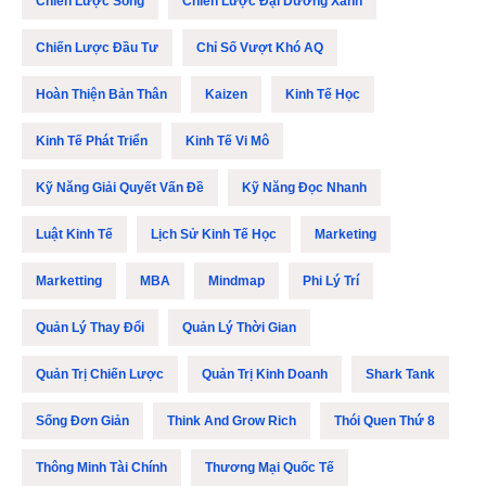
Chiến Lược Sống
Chiến Lược Đại Dương Xanh
Chiến Lược Đầu Tư
Chỉ Số Vượt Khó AQ
Hoàn Thiện Bản Thân
Kaizen
Kinh Tế Học
Kinh Tế Phát Triển
Kinh Tế Vi Mô
Kỹ Năng Giải Quyết Vấn Đề
Kỹ Năng Đọc Nhanh
Luật Kinh Tế
Lịch Sử Kinh Tế Học
Marketing
Marketting
MBA
Mindmap
Phi Lý Trí
Quản Lý Thay Đổi
Quản Lý Thời Gian
Quản Trị Chiến Lược
Quản Trị Kinh Doanh
Shark Tank
Sống Đơn Giản
Think And Grow Rich
Thói Quen Thứ 8
Thông Minh Tài Chính
Thương Mại Quốc Tế