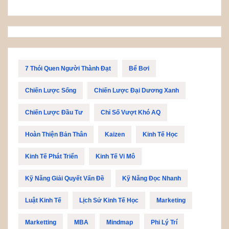
7 Thói Quen Người Thành Đạt
Bể Bơi
Chiến Lược Sống
Chiến Lược Đại Dương Xanh
Chiến Lược Đầu Tư
Chỉ Số Vượt Khó AQ
Hoàn Thiện Bản Thân
Kaizen
Kinh Tế Học
Kinh Tế Phát Triển
Kinh Tế Vi Mô
Kỹ Năng Giải Quyết Vấn Đề
Kỹ Năng Đọc Nhanh
Luật Kinh Tế
Lịch Sử Kinh Tế Học
Marketing
Marketting
MBA
Mindmap
Phi Lý Trí