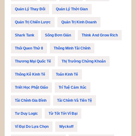
Quản Lý Thay Đổi
Quản Lý Thời Gian
Quản Trị Chiến Lược
Quản Trị Kinh Doanh
Shark Tank
Sống Đơn Giản
Think And Grow Rich
Thói Quen Thứ 8
Thông Minh Tài Chính
Thương Mại Quốc Tế
Thị Trường Chứng Khoán
Thống Kê Kinh Tế
Toán Kinh Tế
Triết Học Phật Giáo
Trí Tuệ Cảm Xúc
Tài Chính Gia Đình
Tài Chính Và Tiền Tệ
Tư Duy Logic
Từ Tốt Tới Vĩ Đại
Vĩ Đại Do Lựa Chọn
Wyckoff