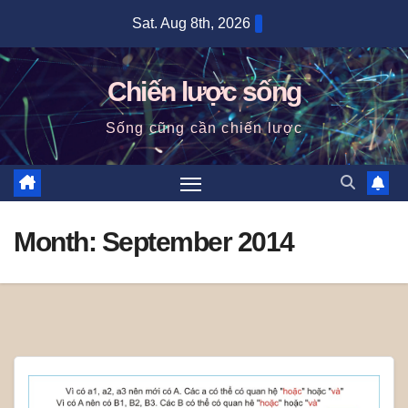
Skip
Sat. Aug 8th, 2026
to
content
Chiến lược sống
Sống cũng cần chiến lược
Month:
September 2014