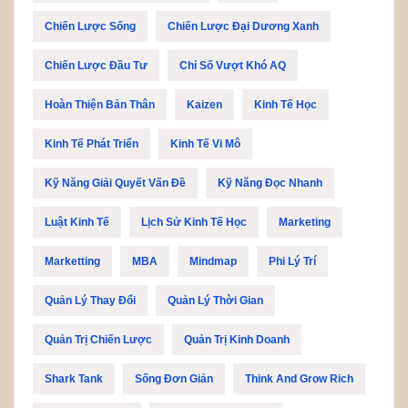
Chiến Lược Sống
Chiến Lược Đại Dương Xanh
Chiến Lược Đầu Tư
Chỉ Số Vượt Khó AQ
Hoàn Thiện Bản Thân
Kaizen
Kinh Tế Học
Kinh Tế Phát Triển
Kinh Tế Vi Mô
Kỹ Năng Giải Quyết Vấn Đề
Kỹ Năng Đọc Nhanh
Luật Kinh Tế
Lịch Sử Kinh Tế Học
Marketing
Marketting
MBA
Mindmap
Phi Lý Trí
Quản Lý Thay Đổi
Quản Lý Thời Gian
Quản Trị Chiến Lược
Quản Trị Kinh Doanh
Shark Tank
Sống Đơn Giản
Think And Grow Rich