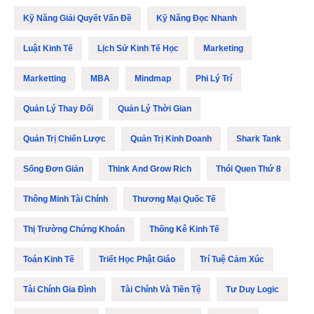
Kỹ Năng Giải Quyết Vấn Đề
Kỹ Năng Đọc Nhanh
Luật Kinh Tế
Lịch Sử Kinh Tế Học
Marketing
Marketting
MBA
Mindmap
Phi Lý Trí
Quản Lý Thay Đổi
Quản Lý Thời Gian
Quản Trị Chiến Lược
Quản Trị Kinh Doanh
Shark Tank
Sống Đơn Giản
Think And Grow Rich
Thói Quen Thứ 8
Thông Minh Tài Chính
Thương Mại Quốc Tế
Thị Trường Chứng Khoán
Thống Kê Kinh Tế
Toán Kinh Tế
Triết Học Phật Giáo
Trí Tuệ Cảm Xúc
Tài Chính Gia Đình
Tài Chính Và Tiền Tệ
Tư Duy Logic