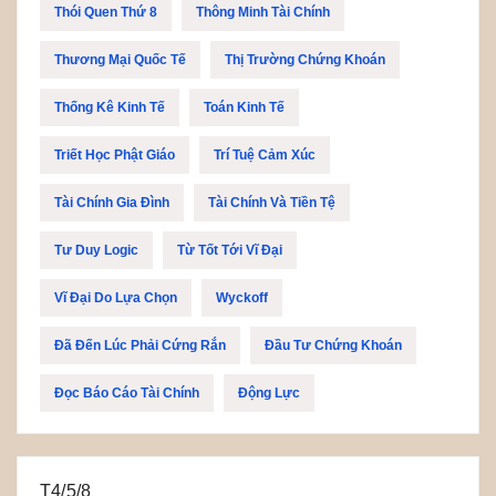
Thói Quen Thứ 8
Thông Minh Tài Chính
Thương Mại Quốc Tế
Thị Trường Chứng Khoán
Thống Kê Kinh Tế
Toán Kinh Tế
Triết Học Phật Giáo
Trí Tuệ Cảm Xúc
Tài Chính Gia Đình
Tài Chính Và Tiền Tệ
Tư Duy Logic
Từ Tốt Tới Vĩ Đại
Vĩ Đại Do Lựa Chọn
Wyckoff
Đã Đến Lúc Phải Cứng Rắn
Đầu Tư Chứng Khoán
Đọc Báo Cáo Tài Chính
Động Lực
T4/5/8