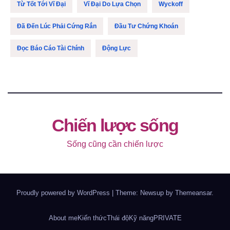
Từ Tốt Tới Vĩ Đại
Vĩ Đại Do Lựa Chọn
Wyckoff
Đã Đến Lúc Phải Cứng Rắn
Đầu Tư Chứng Khoán
Đọc Báo Cáo Tài Chính
Động Lực
Chiến lược sống
Sống cũng cần chiến lược
Proudly powered by WordPress
|
Theme: Newsup by
Themeansar
.
About me
Kiến thức
Thái độ
Kỹ năng
PRIVATE