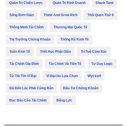
Quản Trị Chiến Lược
Quản Trị Kinh Doanh
Shark Tank
Sống Đơn Giản
Think And Grow Rich
Thói Quen Thứ 8
Thông Minh Tài Chính
Thương Mại Quốc Tế
Thị Trường Chứng Khoán
Thống Kê Kinh Tế
Toán Kinh Tế
Triết Học Phật Giáo
Trí Tuệ Cảm Xúc
Tài Chính Gia Đình
Tài Chính Và Tiền Tệ
Tư Duy Logic
Từ Tốt Tới Vĩ Đại
Vĩ Đại Do Lựa Chọn
Wyckoff
Đã Đến Lúc Phải Cứng Rắn
Đầu Tư Chứng Khoán
Đọc Báo Cáo Tài Chính
Động Lực