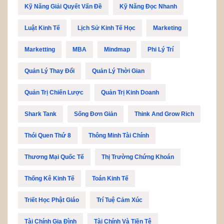
Kỹ Năng Giải Quyết Vấn Đề
Kỹ Năng Đọc Nhanh
Luật Kinh Tế
Lịch Sử Kinh Tế Học
Marketing
Marketting
MBA
Mindmap
Phi Lý Trí
Quản Lý Thay Đổi
Quản Lý Thời Gian
Quản Trị Chiến Lược
Quản Trị Kinh Doanh
Shark Tank
Sống Đơn Giản
Think And Grow Rich
Thói Quen Thứ 8
Thông Minh Tài Chính
Thương Mại Quốc Tế
Thị Trường Chứng Khoán
Thống Kê Kinh Tế
Toán Kinh Tế
Triết Học Phật Giáo
Trí Tuệ Cảm Xúc
Tài Chính Gia Đình
Tài Chính Và Tiền Tệ