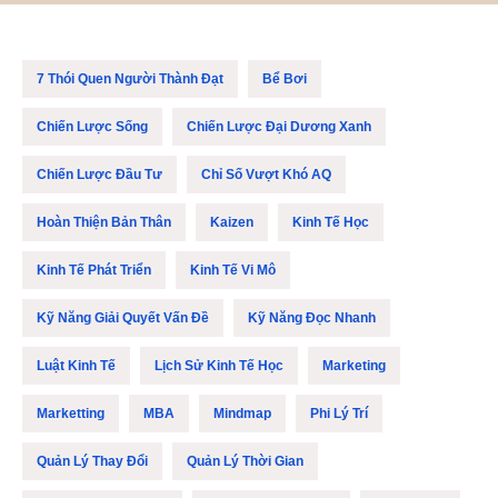
7 Thói Quen Người Thành Đạt
Bể Bơi
Chiến Lược Sống
Chiến Lược Đại Dương Xanh
Chiến Lược Đầu Tư
Chỉ Số Vượt Khó AQ
Hoàn Thiện Bản Thân
Kaizen
Kinh Tế Học
Kinh Tế Phát Triển
Kinh Tế Vi Mô
Kỹ Năng Giải Quyết Vấn Đề
Kỹ Năng Đọc Nhanh
Luật Kinh Tế
Lịch Sử Kinh Tế Học
Marketing
Marketting
MBA
Mindmap
Phi Lý Trí
Quản Lý Thay Đổi
Quản Lý Thời Gian