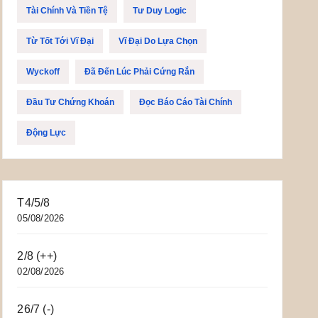
Tài Chính Và Tiền Tệ
Tư Duy Logic
Từ Tốt Tới Vĩ Đại
Vĩ Đại Do Lựa Chọn
Wyckoff
Đã Đến Lúc Phải Cứng Rắn
Đầu Tư Chứng Khoán
Đọc Báo Cáo Tài Chính
Động Lực
T4/5/8
05/08/2026
2/8 (++)
02/08/2026
26/7 (-)