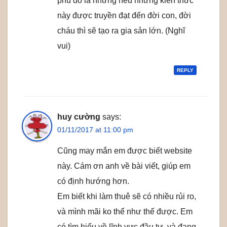
phú đô la nhưng nếu những kiến thức
này được truyền đạt đến đời con, đời
cháu thì sẽ tạo ra gia sản lớn. (Nghĩ
vui)
REPLY
huy cường
says:
01/11/2017 at 11:00 pm
Cũng may mắn em được biết website
này. Cám ơn anh về bài viết, giúp em
có định hướng hơn.
Em biết khi làm thuê sẽ có nhiều rủi ro,
và mình mãi ko thể như thế được. Em
có tìm hiểu về lĩnh vực đầu tư. và đang