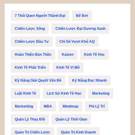
7 Thói Quen Người Thành Đạt
Bể Bơi
Chiến Lược Sống
Chiến Lược Đại Dương Xanh
Chiến Lược Đầu Tư
Chỉ Số Vượt Khó AQ
Hoàn Thiện Bản Thân
Kaizen
Kinh Tế Học
Kinh Tế Phát Triển
Kinh Tế Vi Mô
Kỹ Năng Giải Quyết Vấn Đề
Kỹ Năng Đọc Nhanh
Luật Kinh Tế
Lịch Sử Kinh Tế Học
Marketing
Marketting
MBA
Mindmap
Phi Lý Trí
Quản Lý Thay Đổi
Quản Lý Thời Gian
Quản Trị Chiến Lược
Quản Trị Kinh Doanh