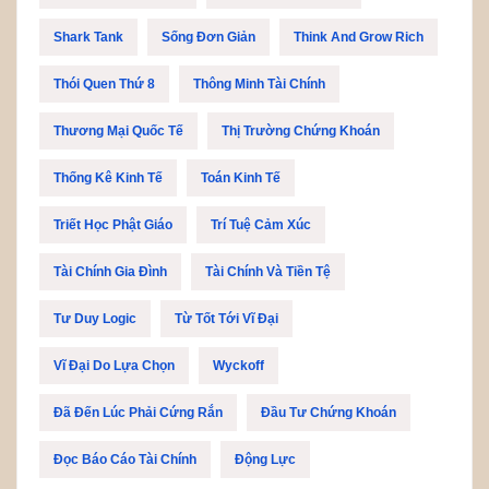
Shark Tank
Sống Đơn Giản
Think And Grow Rich
Thói Quen Thứ 8
Thông Minh Tài Chính
Thương Mại Quốc Tế
Thị Trường Chứng Khoán
Thống Kê Kinh Tế
Toán Kinh Tế
Triết Học Phật Giáo
Trí Tuệ Cảm Xúc
Tài Chính Gia Đình
Tài Chính Và Tiền Tệ
Tư Duy Logic
Từ Tốt Tới Vĩ Đại
Vĩ Đại Do Lựa Chọn
Wyckoff
Đã Đến Lúc Phải Cứng Rắn
Đầu Tư Chứng Khoán
Đọc Báo Cáo Tài Chính
Động Lực