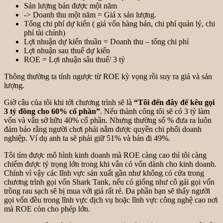
Sản lượng bán được một năm
-> Doanh thu một năm = Giá x sản lượng.
Tổng chi phí dự kiến ( giá vốn hàng bán, chi phí quản lý, chi
phí tài chính)
Lợi nhuận dự kiến thuần = Doanh thu – tổng chi phí
Lợi nhuận sau thuế dự kiến
ROE = Lợi nhuận sâu thuế/ 3 tỷ
Thông thường ta tính ngược từ ROE kỳ vọng rồi suy ra giá và sản
lượng.
Giờ câu của tôi khi tới chương trình sẽ là
“Tôi đến đây để kêu gọi
3 tỷ đồng cho 60% cổ phần”
. Nếu thành công tôi sẽ có 3 tỷ làm
vốn và vẫn sở hữu 40% cổ phần. Nhưng thường số % đưa ra luôn
đảm bảo rằng người chơi phải nắm được quyền chi phối doanh
nghiệp. Ví dụ anh ta sẽ phải giữ 51% và bán đi 49%.
Tôi tìm được mô hình kinh doanh mà ROE càng cao thì tôi càng
chiếm được tỷ trọng lớn trong khi vẫn có vốn dành cho kinh doanh.
Chính vì vậy các lĩnh vực sản xuất gần như không có cửa trong
chương trình gọi vốn Shark Tank, nếu có giống như cô gái gọi vốn
trồng rau sạch sẽ bị mua với giá rất rẻ. Đa phần bạn sẽ thấy người
gọi vốn đều trong lĩnh vực dịch vụ hoặc lĩnh vực công nghệ cao nơi
mà ROE còn cho phép lớn.