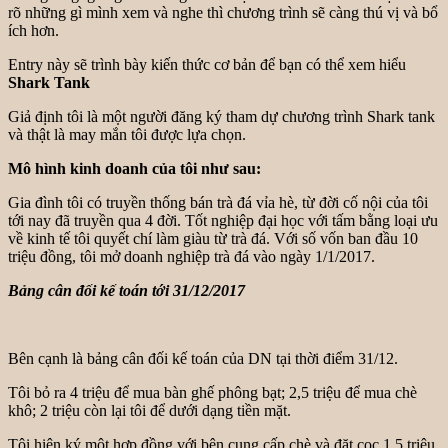
rõ những gì mình xem và nghe thì chương trình sẽ càng thú vị và bổ
ích hơn.
Entry này sẽ trình bày kiến thức cơ bản để bạn có thể xem hiểu
Shark Tank
Giả định tôi là một người đăng ký tham dự chương trình Shark tank
và thật là may mắn tôi được lựa chọn.
Mô hình kinh doanh của tôi như sau:
Gia đình tôi có truyền thống bán trà đá vỉa hè, từ đời cố nội của tôi
tới nay đã truyền qua 4 đời. Tốt nghiệp đại học với tấm bằng loại ưu
về kinh tế tôi quyết chí làm giàu từ trà đá. Với số vốn ban đầu 10
triệu đồng, tôi mở doanh nghiệp trà đá vào ngày 1/1/2017.
Bảng cân đối kế toán tới 31/12/2017
Bên cạnh là bảng cân đối kế toán của DN tại thời điểm 31/12.
Tôi bỏ ra 4 triệu để mua bàn ghế phông bạt; 2,5 triệu để mua chè
khô; 2 triệu còn lại tôi để dưới dạng tiền mặt.
Tôi hiện ký một hợp đồng với bên cung cấp chè và đặt cọc 1,5 triệu.