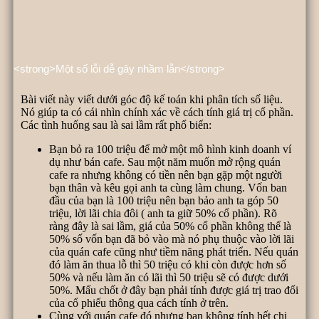
<strong>Một số lỗi dễ gây nhầm lẫn</strong>
Bài viết này viết dưới góc độ kế toán khi phân tích số liệu.
Nó giúp ta có cái nhìn chính xác về cách tính giá trị cổ phần.
Các tình huống sau là sai lầm rất phổ biến:
Bạn bỏ ra 100 triệu để mở một mô hình kinh doanh ví
dụ như bán cafe. Sau một năm muốn mở rộng quán
cafe ra nhưng không có tiền nên bạn gặp một người
bạn thân và kêu gọi anh ta cùng làm chung. Vốn ban
đầu của bạn là 100 triệu nên bạn bảo anh ta góp 50
triệu, lời lãi chia đôi ( anh ta giữ 50% cổ phần). Rõ
ràng đây là sai lầm, giá của 50% cổ phần không thể là
50% số vốn bạn đã bỏ vào mà nó phụ thuộc vào lời lãi
của quán cafe cũng như tiềm năng phát triển. Nếu quán
đó làm ăn thua lỗ thì 50 triệu có khi còn được hơn số
50% và nếu làm ăn có lãi thì 50 triệu sẽ có được dưới
50%. Mấu chốt ở đây bạn phải tính được giá trị trao đổi
của cổ phiếu thông qua cách tính ở trên.
Cùng với quán cafe đó nhưng bạn không tính hết chi