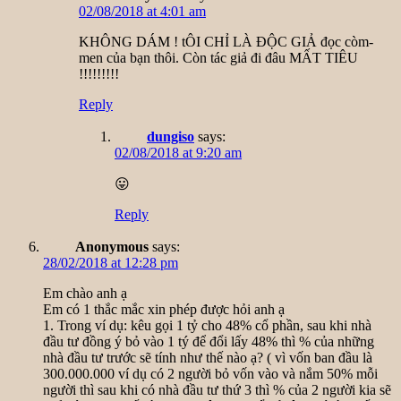
02/08/2018 at 4:01 am
KHÔNG DÁM ! tÔI CHỈ LÀ ĐỘC GIẢ đọc còm-
men của bạn thôi. Còn tác giả đi đâu MẤT TIÊU
!!!!!!!!!
Reply
dungiso
says:
02/08/2018 at 9:20 am
😛
Reply
Anonymous
says:
28/02/2018 at 12:28 pm
Em chào anh ạ
Em có 1 thắc mắc xin phép được hỏi anh ạ
1. Trong ví dụ: kêu gọi 1 tỷ cho 48% cổ phần, sau khi nhà
đầu tư đồng ý bỏ vào 1 tý để đổi lấy 48% thì % của những
nhà đầu tư trước sẽ tính như thế nào ạ? ( vì vốn ban đầu là
300.000.000 ví dụ có 2 người bỏ vốn vào và nắm 50% mỗi
người thì sau khi có nhà đầu tư thứ 3 thì % của 2 người kia sẽ