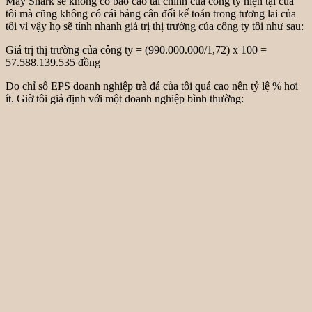
Mấy Shark sẽ không có báo cáo tài chính của công ty hiện tại của
tôi mà cũng không có cái bảng cân đối kế toán trong tương lai của
tôi vì vậy họ sẽ tính nhanh giá trị thị trường của công ty tôi như sau:
Giá trị thị trường của công ty = (990.000.000/1,72) x 100 =
57.588.139.535 đồng
Do chỉ số EPS doanh nghiệp trà đá của tôi quá cao nên tỷ lệ % hơi
ít. Giờ tôi giả định với một doanh nghiệp bình thường: