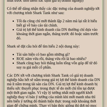
nhất trước thời điểm xác định giá trị doanh nghiệp)
Có thể dễ dàng nhận thấy các đặc trưng của doanh nghiệp tới
với chương trình Shark Tank như sau:
Tối đa cũng chỉ mới thành lập 2 năm mà lại rất ít hiểu
biết gì về báo cáo tài chính.
Giá trị lợi thế kinh doanh của DN thường chỉ dựa vào
khoảng thời gian ngắn, tháng trước đó hoặc năm trước
đó.
Shark sẽ đặt câu hỏi để tìm hiểu 2 nội dung này:
Tài sản hiện có bao gồm những gì?
ROE năm vừa rồi, tháng vừa rồi là bao nhiêu?
Shark cũng hay hỏi thẳng luôn tổng vốn góp để từ đó
suy ra giá mỗi cổ phần.
Các DN tới với chương trình Shark Tank có giá trị doanh
nghiệp hầu hết sẽ nằm trong giá trị lợi thế kinh doanh của DN
mà ít nằm trong tài sản của DN. Giá trị lợi thế kinh doanh bị
thiếu sức thuyết phục trong thực tế do mới chỉ tồn tại được
một thời gian ngắn. Vì vậy lý tưởng nhất một người khởi
nghiệp thay vì bán ý tưởng của mình khi mới manh nha thì
nên biến ý tưởng đó thành hiện thực trong một khoảng thời
gian để chứng minh. Thay vì bán thóc giống thì đợi nó mọc