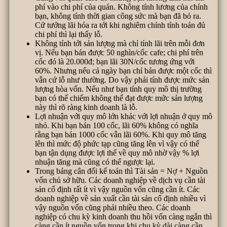
phí vào chi phí của quán. Không tính lương của chính
bạn, không tính thời gian công sức mà bạn đã bỏ ra.
Cứ tưởng lãi hóa ra tới khi nghiêm chỉnh tính toán đủ
chi phí thì lại thấy lỗ.
Không tính tới sản lượng mà chỉ tính lãi trên mỗi đơn
vị. Nếu bạn bán được 50 nghìn/cốc cafe; chi phí trên
cốc đó là 20.000đ; bạn lãi 30N/cốc tương ứng với
60%. Nhưng nếu cả ngày bạn chỉ bán được một cốc thì
vẫn cứ lỗ như thường. Do vậy phải tính được mức sản
lượng hòa vốn. Nếu như bạn tính quy mô thị trường
bạn có thể chiếm không thể đạt được mức sản lượng
này thì rõ ràng kinh doanh là lỗ.
Lợi nhuận với quy mô lớn khác với lợi nhuận ở quy mô
nhỏ. Khi bạn bán 100 cốc, lãi 60% không có nghĩa
rằng bạn bán 1000 cốc vẫn lãi 60%. Khi quy mô tăng
lên thì mức độ phức tạp cũng tăng lên vì vậy có thể
bạn tận dụng được lợi thế về quy mô nhờ vậy % lợi
nhuận tăng mà cũng có thể ngược lại.
Trong bảng cân đối kế toán thì Tài sản = Nợ + Nguồn
vốn chủ sở hữu. Các doanh nghiệp về dịch vụ cần tài
sản cố định rất ít vì vậy nguồn vốn cũng cần ít. Các
doanh nghiệp về sản xuất cần tài sản cố định nhiều vì
vậy nguồn vốn cũng phải nhiều theo. Các doanh
nghiệp có chu kỳ kinh doanh thu hồi vốn càng ngắn thì
càng cần ít nguồn vốn trong khi chu kỳ dài càng cần