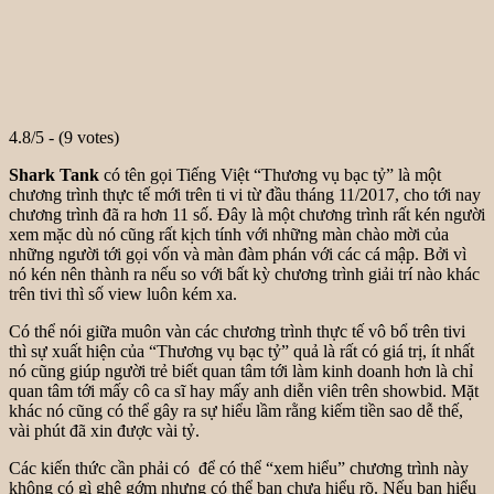
4.8/5 - (9 votes)
Shark Tank
có tên gọi Tiếng Việt “Thương vụ bạc tỷ” là một
chương trình thực tế mới trên ti vi từ đầu tháng 11/2017, cho tới nay
chương trình đã ra hơn 11 số. Đây là một chương trình rất kén người
xem mặc dù nó cũng rất kịch tính với những màn chào mời của
những người tới gọi vốn và màn đàm phán với các cá mập. Bởi vì
nó kén nên thành ra nếu so với bất kỳ chương trình giải trí nào khác
trên tivi thì số view luôn kém xa.
Có thể nói giữa muôn vàn các chương trình thực tế vô bổ trên tivi
thì sự xuất hiện của “Thương vụ bạc tỷ” quả là rất có giá trị, ít nhất
nó cũng giúp người trẻ biết quan tâm tới làm kinh doanh hơn là chỉ
quan tâm tới mấy cô ca sĩ hay mấy anh diễn viên trên showbid. Mặt
khác nó cũng có thể gây ra sự hiểu lầm rằng kiếm tiền sao dễ thế,
vài phút đã xin được vài tỷ.
Các kiến thức cần phải có để có thể “xem hiểu” chương trình này
không có gì ghê gớm nhưng có thể bạn chưa hiểu rõ. Nếu bạn hiểu