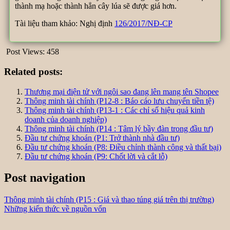
thành mạ hoặc thành hẳn cây lúa sẽ được giá hơn.
Tài liệu tham khảo: Nghị định
126/2017/NĐ-CP
Post Views:
458
Related posts:
Thương mại điện tử với ngôi sao đang lên mang tên Shopee
Thông minh tài chính (P12-8 : Báo cáo lưu chuyển tiền tệ)
Thông minh tài chính (P13-1 : Các chỉ số hiệu quả kinh
doanh của doanh nghiệp)
Thông minh tài chính (P14 : Tâm lý bầy đàn trong đầu tư)
Đầu tư chứng khoán (P1: Trở thành nhà đầu tư)
Đầu tư chứng khoán (P8: Điều chỉnh thành công và thất bại)
Đầu tư chứng khoán (P9: Chốt lời và cắt lỗ)
Post navigation
Thông minh tài chính (P15 : Giá và thao túng giá trên thị trường)
Những kiến thức về nguồn vốn