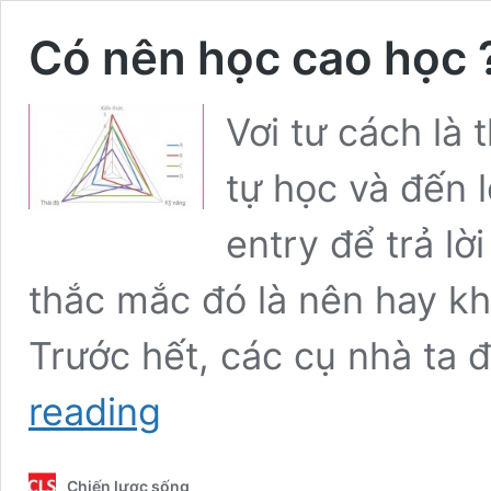
Có nên học cao học 
Vơi tư cách là
tự học và đến 
entry để trả lờ
thắc mắc đó là nên hay kh
Trước hết, các cụ nhà ta 
Có
reading
nên
học
cao
Chiến lược sống
học